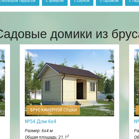
с большой террасой
с эркером
с сауной
с гаражом
с тер
Садовые домики из брус
БРУС КАМЕРНОЙ СУШКИ
№54 Дом 6х4
№
Размер: 6х4 м
Ра
2
Общая площадь: 21.1
Об