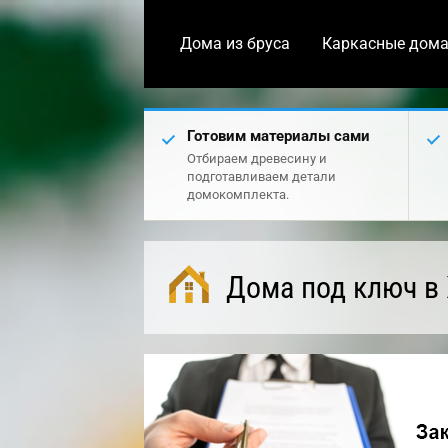
Дома из бруса
Каркасные дом
Готовим материалы сами
Отбираем древесину и
подготавливаем детали
домокомплекта.
Дома под ключ в