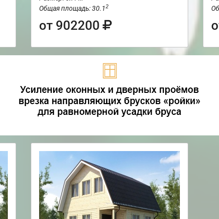
2
Общая площадь: 30.1
Об
от 902200
о