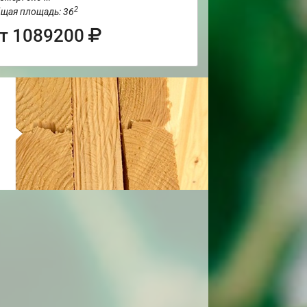
2
щая площадь: 36
т 1089200