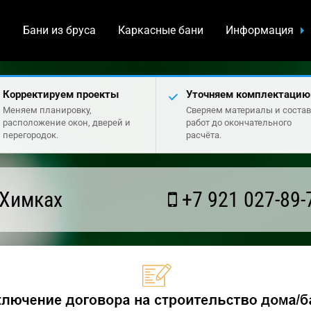
а
Бани из бруса
Каркасные бани
Информация
Корректируем проекты
Уточняем комплектацию
Меняем планировку,
Сверяем материалы и состав
расположение окон, дверей и
работ до окончательного
перегородок.
расчёта.
 Химках
+7 921 027-89-