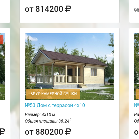
от 814200
9
Ж
БРУС КАМЕРНОЙ СУШКИ
№53 Дом с террасой 4х10
№
Размер: 4х10 м
Ра
2
Общая площадь: 38.24
Об
от 880200
о