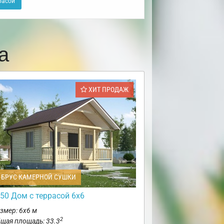
расой
а
ХИТ ПРОДАЖ
БРУС КАМЕРНОЙ СУШКИ
50 Дом с террасой 6х6
змер: 6х6 м
2
щая площадь: 33.3