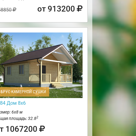
от 913200
58850
БРУС КАМЕРНОЙ СУШКИ
84 Дом 8х6
змер: 6х8 м
2
щая площадь: 32.8
т 1067200