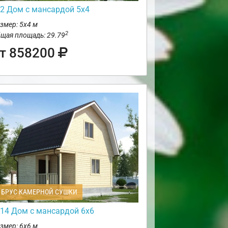
2 Дом с мансардой 5х4
змер: 5х4 м
2
щая площадь: 29.79
т 858200
БРУС КАМЕРНОЙ СУШКИ
14 Дом с мансардой 6х6
змер: 6х6 м