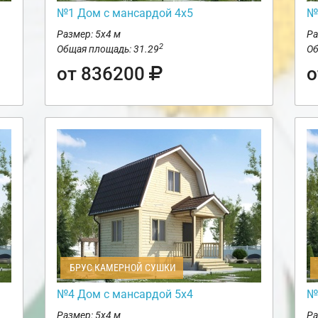
№1 Дом с мансардой 4х5
№
Размер: 5х4 м
Ра
2
Общая площадь: 31.29
Об
от 836200
о
БРУС КАМЕРНОЙ СУШКИ
№4 Дом с мансардой 5х4
№
Размер: 5х4 м
Ра