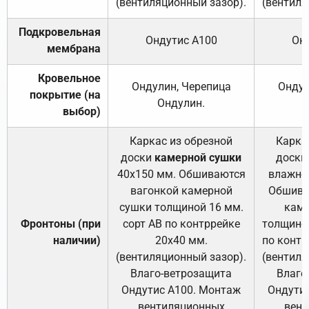
(вентиляционный зазор).
(вентиля
Подкровельная
Ондутис А100
Он
мембрана
Кровельное
Ондулин, Черепица
Ондул
покрытие (на
Ондулин.
выбор)
Каркас из обрезной
Карка
доски
камерной сушки
доски
40х150 мм. Обшиваются
влажно
вагонкой камерной
Обшива
сушки толщиной 16 мм.
каме
Фронтоны (при
сорт АВ по контррейке
толщиной
наличии)
20х40 мм.
по контр
(вентиляционный зазор).
(вентиля
Влаго-ветрозащита
Влаго
Ондутис А100. Монтаж
Ондути
вентиляционных
вент