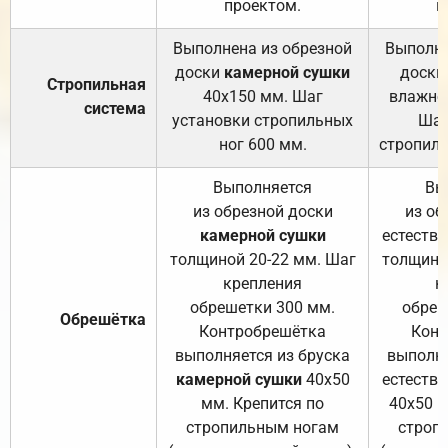
проектом.
п
Выполнена из обрезной
Выполне
доски
камерной сушки
доски
Стропильная
40х150 мм. Шаг
влажно
система
установки стропильных
Шаг
ног 600 мм.
стропиль
Выполняется
Вы
из обрезной доски
из об
камерной сушки
естеств
толщиной 20-22 мм. Шаг
толщино
крепления
к
обрешетки 300 мм.
обреш
Обрешётка
Контробрешётка
Конт
выполняется из бруска
выполня
камерной сушки
40х50
естеств
мм. Крепится по
40х50 м
стропильным ногам
строп