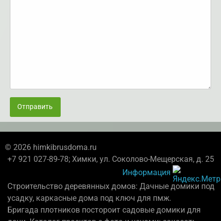
Отправить
© 2026 himkibrusdoma.ru
+7 921 027-89-78; Химки, ул. Соколово-Мещерская, д. 25
Информация
Строительство деревянных домов: Дачные домики под
усадку, каркасные дома под ключ для пмж.
Бригада плотников постороит садовые домики для