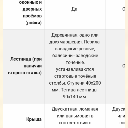
оконных и
дверных
Да.
От
проёмов
(ройки)
Деревянная, одно или
двухмаршевая. Перила-
заводские резные,
балясины- заводские
Лестница (при
точеные,
наличии
От
устанавливаются
второго этажа)
стартовые точёные
столбы. Ступени 40х200
мм. Тетива лестницы-
90х140 мм.
Двускатная, ломаная
Двуска
или вальмовая в
или 
Крыша
соответствии с
соо