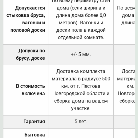
По всему периметру стен
Допускается
дома (если ширина и
По всему
стыковка бруса,
длина дома более 6,0
дома (
вагонки и
метров). Вагонки и
длина 
половой доски
доски пола в каждой
отдельной комнате.
Допуски по
+/- 5 мм.
брусу, доске
Доставка комплекта
Достав
материала в радиусе 500
материал
В стоимость
км. от г. Пестова
км. 
включена
Новгородской области и
Новгоро
сборка дома на вашем
сборка
участке.
Гарантия
5 лет.
Бытовка