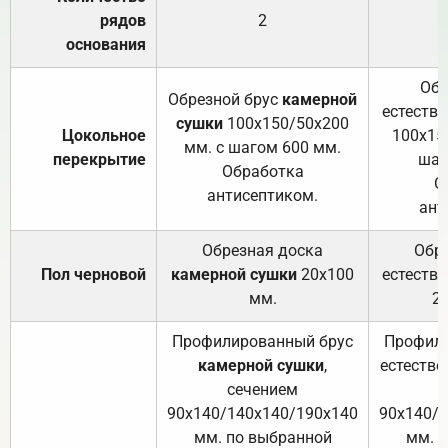
рядов
2
основания
Обр
Обрезной брус
камерной
естеств
сушки
100х150/50х200
Цокольное
100х15
мм. с шагом 600 мм.
перекрытие
шаг
Обработка
О
антисептиком.
ант
Обрезная доска
Обр
Пол черновой
камерной сушки
20х100
естеств
мм.
2
Профилированный брус
Профили
камерной сушки
,
естестве
сечением
с
90х140/140х140/190х140
90х140/
мм. по выбранной
мм. 