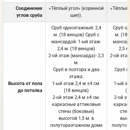
Соединение
«Тёплый угол» (коренной
«Тёплый 
углов сруба
шип).
Сруб одноэтажный: 2,4
Сруб од
м. (18 венцов) Сруб с
м. (18
мансардой: 1-ый этаж-
мансард
2,4 м. (18 венцов)
2,5 м
2-ой этаж (мансарда)- 2,3
2-ой этаж
м.
Сруб в полтора и два
Сруб в
этажа:
Высота от пола
1-ый этаж 2,4 м ±4 см.
1-ый эт
до потолка
(18 венцов)
(1
2-ой этаж 2,4 м ±4 см.
2-ой эт
каркасные аттиковые
каркас
стены (боковые)
стен
высотой 1,5 м. в
высо
полутораэтажном доме
полутор