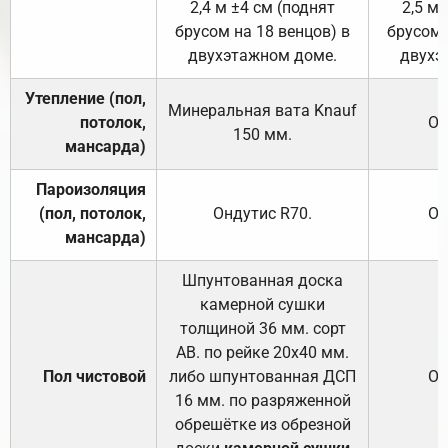
2,4 м ±4 см (поднят
2,5 м 
брусом на 18 венцов) в
брусом 
двухэтажном доме.
двухэ
Утепление (пол,
Минеральная вата
Knauf
потолок,
От
150
мм.
мансарда)
Пароизоляция
(пол, потолок,
Ондутис
R70
.
От
мансарда)
Шпунтованная доска
камерной сушки
толщиной 36 мм. сорт
АВ. по рейке 20х40 мм.
Пол чистовой
либо шпунтованная ДСП
От
16 мм. по разряженной
обрешётке из обрезной