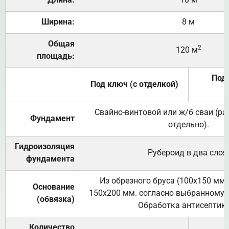
Ширина:
8 м
Общая
2
120 м
площадь:
Под 
Под ключ (с отделкой)
Свайно-винтовой или ж/б сваи (р
Фундамент
отдельно).
Гидроизоляция
Рубероид в два слоя
фундамента
Из обрезного бруса (100х150 мм.
Основание
150х200 мм. согласно выбранному с
(обвязка)
Обработка антисептик
Количество