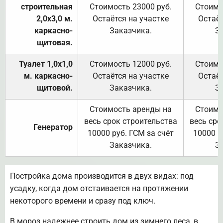
строительная
Стоимость 23000 руб.
Стоимо
2,0х3,0 м.
Остаётся на участке
Остаёт
каркасно-
Заказчика.
З
щитовая.
Туалет 1,0х1,0
Стоимость 12000 руб.
Стоимо
м. каркасно-
Остаётся на участке
Остаёт
щитовой.
Заказчика.
З
Стоимость аренды на
Стоимо
весь срок строительства
весь сро
Генератор
10000 руб. ГСМ за счёт
10000 р
Заказчика.
З
Постройка дома производится в двух видах: под
усадку, когда дом отстаивается на протяжении
некоторого времени и сразу под ключ.
В мороз надежнее строить дом из зимнего леса, в