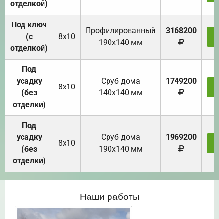
отделкой)
Под ключ
Профилированный
3168200
(с
8х10
З
190х140 мм
отделкой)
Под
усадку
Cруб дома
1749200
8х10
З
(без
140х140 мм
отделки)
Под
усадку
Cруб дома
1969200
8х10
З
(без
190х140 мм
отделки)
Наши работы