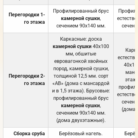
Профилированный брус
Профили
Перегородки 1-
камерной сушки
,
естестве
го этажа
сечением 90х140 мм.
сечени
Каркасные: доска
камерной сушки
40х100
Карк
мм, обшитые
естеств
евровагонкой хвойных
40х10
пород, камерной сушки,
манса
Перегородки 2-
толщиной 12,5 мм. сорт
этажа
го этажа
«АВ» (дома с мансардой
профили
и в 1,5 этажа). Брусовые:
естестве
профилированный брус
сечени
камерной сушки
,
(дома 
сечением 90х140 мм.
(дома двухэтажные).
Сборка сруба
Берёзовый нагель.
Берёз