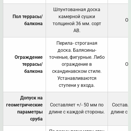
Шпунтованная доска
Пол террасы/
камерной сушки
От
балкона
толщиной 36 мм. сорт
АВ.
Перила- строганая
доска. Балясины-
Ограждение
точеные, фигурные. Либо
террасы/
ограждение в
От
балкона
скандинавском стиле.
Устанавливаются
ступени у входа.
Допуск на
геометрические
Составляет +/- 50 мм по
Составля
параметры
длине с каждой стороны.
длине с 
сруба