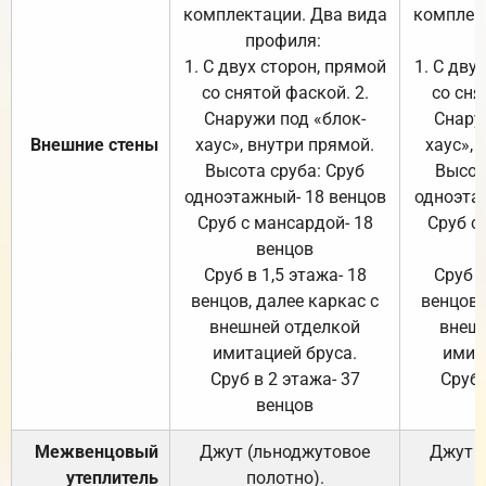
комплектации. Два вида
комплек
профиля:
п
1. С двух сторон, прямой
1. С дву
со снятой фаской. 2.
со сня
Снаружи под «блок-
Снару
Внешние стены
хаус», внутри прямой.
хаус», 
Высота сруба: Сруб
Высот
одноэтажный- 18 венцов
одноэта
Сруб с мансардой- 18
Сруб с
венцов
Сруб в 1,5 этажа- 18
Сруб в
венцов, далее каркас с
венцов,
внешней отделкой
внеш
имитацией бруса.
имит
Сруб в 2 этажа- 37
Сруб 
венцов
Межвенцовый
Джут (льноджутовое
Джут 
утеплитель
полотно).
п