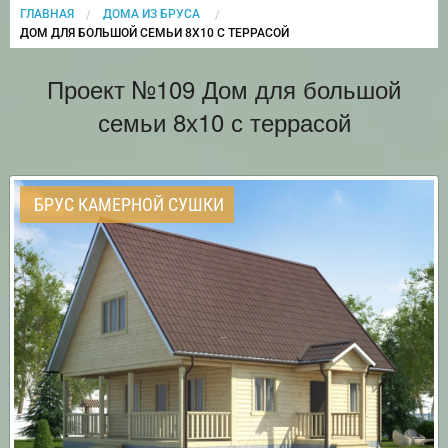
ГЛАВНАЯ
ДОМА ИЗ БРУСА
CURRENT:
ДОМ ДЛЯ БОЛЬШОЙ СЕМЬИ 8Х10 С ТЕРРАСОЙ
Проект №109 Дом для большой
семьи 8х10 с террасой
БРУС КАМЕРНОЙ СУШКИ