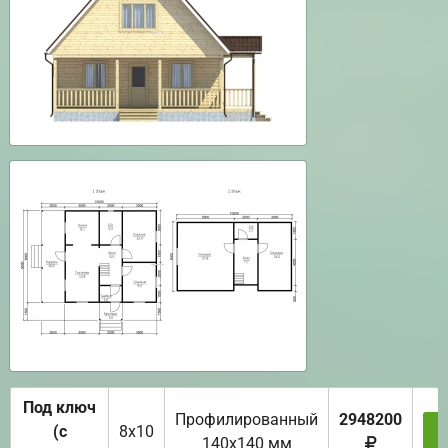
Под ключ
Профилированный
2948200
(с
8х10
З
140х140 мм