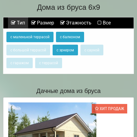
Дома из бруса 6х9
Тип
Размер
Этажность
Все
с маленькой террасой
с балконом
с большой террасой
с эркером
с сауной
с гаражом
с террасой
Дачные дома из бруса
ХИТ ПРОДАЖ