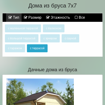
Дома из бруса 7х7
Тип
Размер
Этажность
Все
с маленькой террасой
с балконом
с большой террасой
с эркером
с сауной
с гаражом
с террасой
Дачные дома из бруса