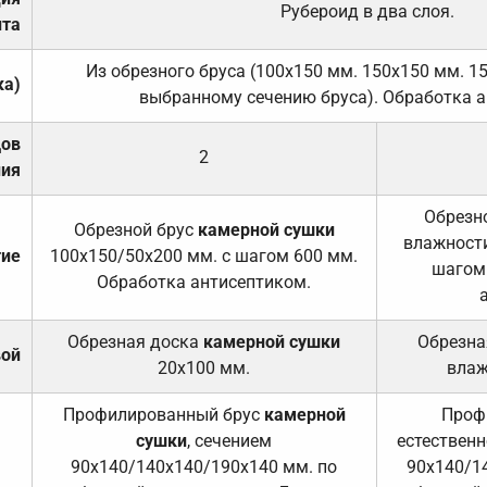
Рубероид в два слоя.
та
Из обрезного бруса (100х150 мм. 150х150 мм. 1
ка)
выбранному сечению бруса). Обработка а
дов
2
ния
Обрезно
Обрезной брус
камерной сушки
влажности
тие
100х150/50х200 мм. с шагом 600 мм.
шагом
Обработка антисептиком.
Обрезная доска
камерной сушки
Обрезна
вой
20х100 мм.
влаж
Профилированный брус
камерной
Проф
сушки
, сечением
естественн
90х140/140х140/190х140 мм. по
90х140/1