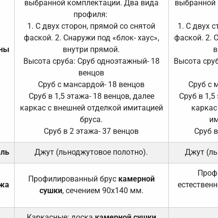
выбранной комплектации. Два вида
выбранной 
профиля:
1. С двух сторон, прямой со снятой
1. С двух 
фаской. 2. Снаружи под «блок- хаус»,
фаской. 2. 
ены
внутри прямой.
в
Высота сруба: Сруб одноэтажный- 18
Высота сруб
венцов
Сруб с мансардой- 18 венцов
Сруб с 
Сруб в 1,5 этажа- 18 венцов, далее
Сруб в 1,5
каркас с внешней отделкой имитацией
каркас
бруса.
им
Сруб в 2 этажа- 37 венцов
Сруб в
ель
Джут (льноджутовое полотно).
Джут (ль
Проф
Профилированный брус
камерной
ажа
естественн
сушки
, сечением 90х140 мм.
Каркасные: доска
камерной сушки