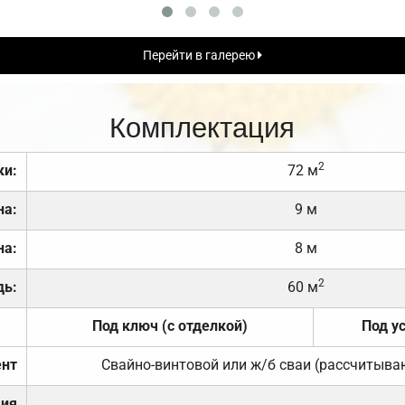
Перейти в галерею
Комплектация
2
ки:
72 м
на:
9 м
на:
8 м
2
дь:
60 м
Под ключ (с отделкой)
Под у
нт
Свайно-винтовой или ж/б сваи (рассчитыва
ция