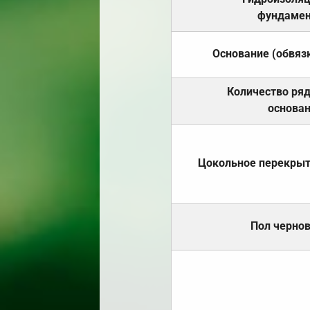
фундамен
Основание (обвяз
Количество ря
основа
Цокольное перекры
Пол черно