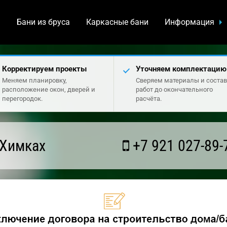
а
Бани из бруса
Каркасные бани
Информация
Корректируем проекты
Уточняем комплектацию
Меняем планировку,
Сверяем материалы и состав
расположение окон, дверей и
работ до окончательного
перегородок.
расчёта.
 Химках
+7 921 027-89-