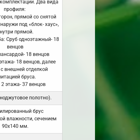
комплектации. Два вида
профиля:
сторон, прямой со снятой
Снаружи под «блок- хаус»,
нутри прямой.
а: Сруб одноэтажный- 18
венцов
мансардой- 18 венцов
 этажа- 18 венцов, далее
 с внешней отделкой
итацией бруса.
 2 этажа- 37 венцов
ноджутовое полотно).
илированный брус
ой влажности, сечением
90х140 мм.