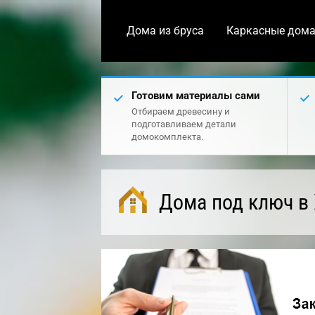
Дома из бруса
Каркасные дом
Готовим материалы сами
Отбираем древесину и
подготавливаем детали
домокомплекта.
Дома под ключ в