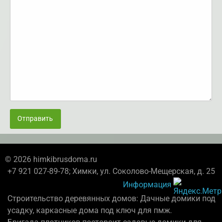
Отправить
© 2026 himkibrusdoma.ru
+7 921 027-89-78; Химки, ул. Соколово-Мещерская, д. 25
Информация
Строительство деревянных домов: Дачные домики под
усадку, каркасные дома под ключ для пмж.