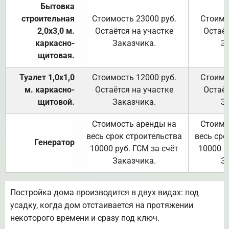
Бытовка
строительная
Стоимость 23000 руб.
Стоимо
2,0х3,0 м.
Остаётся на участке
Остаёт
каркасно-
Заказчика.
З
щитовая.
Туалет 1,0х1,0
Стоимость 12000 руб.
Стоимо
м. каркасно-
Остаётся на участке
Остаёт
щитовой.
Заказчика.
З
Стоимость аренды на
Стоимо
весь срок строительства
весь сро
Генератор
10000 руб. ГСМ за счёт
10000 р
Заказчика.
З
Постройка дома производится в двух видах: под
усадку, когда дом отстаивается на протяжении
некоторого времени и сразу под ключ.