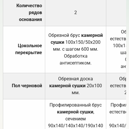
Количество
рядов
2
основания
Обр
Обрезной брус
камерной
естеств
сушки
100х150/50х200
Цокольное
100х15
мм. с шагом 600 мм.
перекрытие
шаг
Обработка
О
антисептиком.
ант
Обрезная доска
Обр
Пол черновой
камерной сушки
20х100
естеств
мм.
2
Профилированный брус
Профили
камерной сушки
,
естестве
сечением
с
90х140/140х140/190х140
90х140/