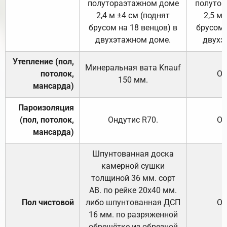
полутораэтажном доме
полутор
2,4 м ±4 см (поднят
2,5 м 
брусом на 18 венцов) в
брусом 
двухэтажном доме.
двухэ
Утепление (пол,
Минеральная вата
Knauf
потолок,
От
150
мм.
мансарда)
Пароизоляция
(пол, потолок,
Ондутис
R70
.
От
мансарда)
Шпунтованная доска
камерной сушки
толщиной 36 мм. сорт
АВ. по рейке 20х40 мм.
Пол чистовой
либо шпунтованная ДСП
От
16 мм. по разряженной
обрешётке из обрезной