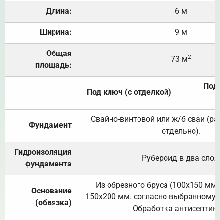
Длина:
6 м
Ширина:
9 м
Общая
2
73 м
площадь:
Под 
Под ключ (с отделкой)
Свайно-винтовой или ж/б сваи (р
Фундамент
отдельно).
Гидроизоляция
Рубероид в два слоя
фундамента
Из обрезного бруса (100х150 мм.
Основание
150х200 мм. согласно выбранному с
(обвязка)
Обработка антисептик