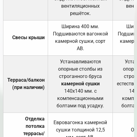
вентиляционных
вент
решёток.
Ширина 400 мм.
Шир
Подшиваются вагонкой
Подшива
Свесы крыши
камерной сушки, сорт
камерн
АВ.
Устанавливаются
Уста
опорные столбы из
опорн
строганного бруса
строг
Терраса/балкон
камерной сушки
естеств
(при наличии)
140х140 мм. с
140
компенсационными
компе
болтами под усадку.
болтам
Отделка
Евровагонка камерной
потолка
сушки толщиной 12,5
От
террасы/