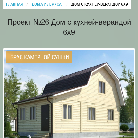
ГЛАВНАЯ
ДОМА ИЗ БРУСА
CURRENT:
ДОМ С КУХНЕЙ-ВЕРАНДОЙ 6Х9
Проект №26 Дом с кухней-верандой
6х9
БРУС КАМЕРНОЙ СУШКИ