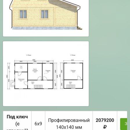
Под ключ
Профилированный
2079200
(с
6х9
За
140х140 мм