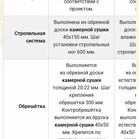
соответствии с
соо
проектом.
п
Выполнена из обрезной
Выполне
доски
камерной сушки
доски
Стропильная
40х150 мм. Шаг
влажно
система
установки стропильных
Шаг
ног 600 мм.
стропиль
Выполняется
Вы
из обрезной доски
из об
камерной сушки
естеств
толщиной 20-22 мм. Шаг
толщино
крепления
к
обрешетки 300 мм.
обреш
Обрешётка
Контробрешётка
Конт
выполняется из бруска
выполня
камерной сушки
40х50
естеств
мм. Крепится по
40х50 м