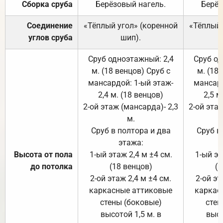
Сборка сруба
Берёзовый нагель.
Берёз
Соединение
«Тёплый угол» (коренной
«Тёплый 
углов сруба
шип).
Сруб одноэтажный: 2,4
Сруб од
м. (18 венцов) Сруб с
м. (18
мансардой: 1-ый этаж-
мансард
2,4 м. (18 венцов)
2,5 м
2-ой этаж (мансарда)- 2,3
2-ой этаж
м.
Сруб в полтора и два
Сруб в
этажа:
Высота от пола
1-ый этаж 2,4 м ±4 см.
1-ый эт
до потолка
(18 венцов)
(1
2-ой этаж 2,4 м ±4 см.
2-ой эт
каркасные аттиковые
каркас
стены (боковые)
стен
высотой 1,5 м. в
высо