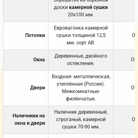
доски
камерной сушки
20х100 мм.
Евровагонка камерной
Потолки
сушки толщиной 12,5
От
мм. сорт АВ.
Деревянные, двойного
Окна
От
остекления.
Входная- металлическая,
утеплённая (Россия).
Двери
От
Межкомнатные-
филёнчатые.
Наличник деревянный,
Наличники на
строганый, камерной
От
окна и двери
сушки 70-90 мм.