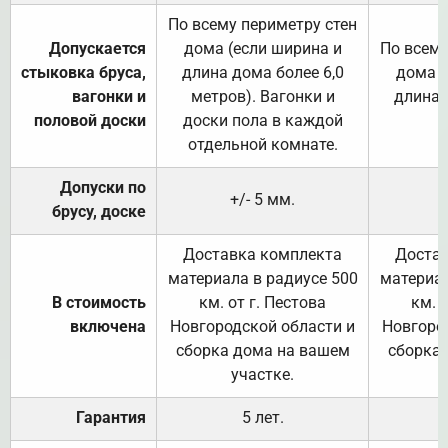
По всему периметру стен
Допускается
дома (если ширина и
По всему
стыковка бруса,
длина дома более 6,0
дома (
вагонки и
метров). Вагонки и
длина 
половой доски
доски пола в каждой
отдельной комнате.
Допуски по
+/- 5 мм.
брусу, доске
Доставка комплекта
Достав
материала в радиусе 500
материал
В стоимость
км. от г. Пестова
км. 
включена
Новгородской области и
Новгоро
сборка дома на вашем
сборка
участке.
Гарантия
5 лет.