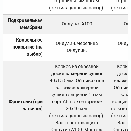
стропильным ногам
строп
(вентиляционный зазор).
(вентиля
Подкровельная
Ондутис А100
Он
мембрана
Кровельное
Ондулин, Черепица
Ондул
покрытие (на
Ондулин.
выбор)
Каркас из обрезной
Карка
доски
камерной сушки
доски
40х150 мм. Обшиваются
влажно
вагонкой камерной
Обшива
сушки толщиной 16 мм.
каме
Фронтоны (при
сорт АВ по контррейке
толщиной
наличии)
20х40 мм.
по контр
(вентиляционный зазор).
(вентиля
Влаго-ветрозащита
Влаго
Ондутис А100. Монтаж
Ондути