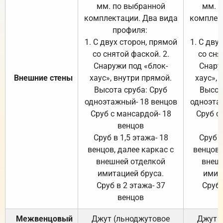
мм. по выбранной
мм. 
комплектации. Два вида
комплек
профиля:
п
1. С двух сторон, прямой
1. С дву
со снятой фаской. 2.
со сня
Снаружи под «блок-
Снару
Внешние стены
хаус», внутри прямой.
хаус», 
Высота сруба: Сруб
Высот
одноэтажный- 18 венцов
одноэта
Сруб с мансардой- 18
Сруб с
венцов
Сруб в 1,5 этажа- 18
Сруб в
венцов, далее каркас с
венцов,
внешней отделкой
внеш
имитацией бруса.
имит
Сруб в 2 этажа- 37
Сруб 
венцов
Межвенцовый
Джут (льноджутовое
Джут 