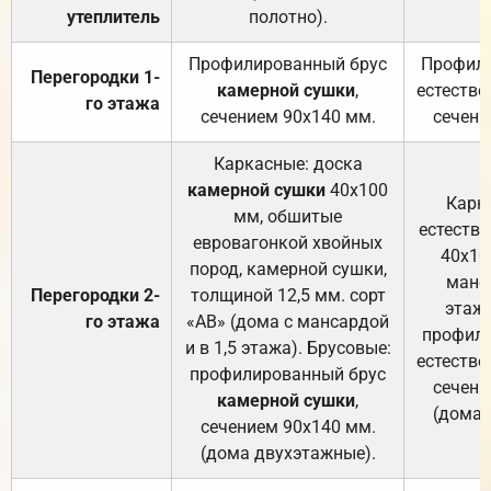
утеплитель
полотно).
п
Профилированный брус
Профили
Перегородки 1-
камерной сушки
,
естестве
го этажа
сечением 90х140 мм.
сечени
Каркасные: доска
камерной сушки
40х100
Карк
мм, обшитые
естеств
евровагонкой хвойных
40х10
пород, камерной сушки,
манса
Перегородки 2-
толщиной 12,5 мм. сорт
этажа
го этажа
«АВ» (дома с мансардой
профили
и в 1,5 этажа). Брусовые:
естестве
профилированный брус
сечени
камерной сушки
,
(дома 
сечением 90х140 мм.
(дома двухэтажные).