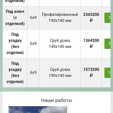
отделкой)
Под ключ
Профилированный
2365200
(с
6х9
За
190х140 мм
отделкой)
Под
усадку
Cруб дома
1364200
6х9
За
(без
140х140 мм
отделки)
Под
усадку
Cруб дома
1573200
6х9
За
(без
190х140 мм
отделки)
Наши работы