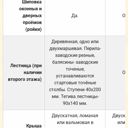
Шиповка
оконных и
дверных
Да.
От
проёмов
(ройки)
Деревянная, одно или
двухмаршевая. Перила-
заводские резные,
балясины- заводские
Лестница (при
точеные,
наличии
От
устанавливаются
второго этажа)
стартовые точёные
столбы. Ступени 40х200
мм. Тетива лестницы-
90х140 мм.
Двускатная, ломаная
Двуска
или вальмовая в
или 
Крыша