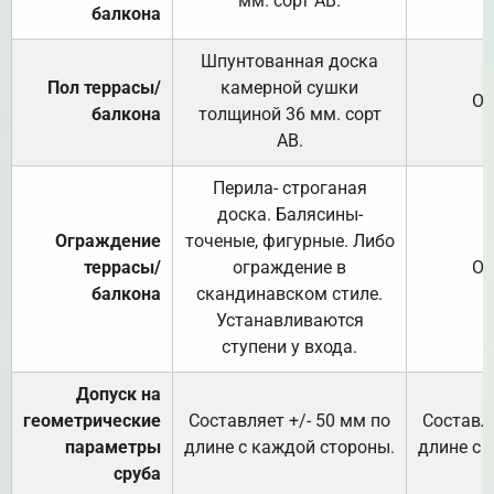
мм. сорт АВ.
балкона
Шпунтованная доска
Пол террасы/
камерной сушки
От
балкона
толщиной 36 мм. сорт
АВ.
Перила- строганая
доска. Балясины-
Ограждение
точеные, фигурные. Либо
террасы/
ограждение в
От
балкона
скандинавском стиле.
Устанавливаются
ступени у входа.
Допуск на
геометрические
Составляет +/- 50 мм по
Составля
параметры
длине с каждой стороны.
длине с 
сруба