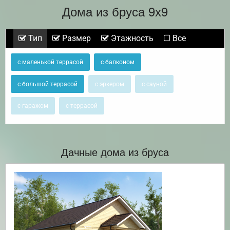
Дома из бруса 9х9
Тип
Размер
Этажность
Все
с маленькой террасой
с балконом
с большой террасой
с эркером
с сауной
с гаражом
с террасой
Дачные дома из бруса