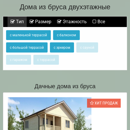
Дома из бруса двухэтажные
Тип
Размер
Этажность
Все
с маленькой террасой
с балконом
с большой террасой
с эркером
с сауной
с гаражом
с террасой
Дачные дома из бруса
ХИТ ПРОДАЖ