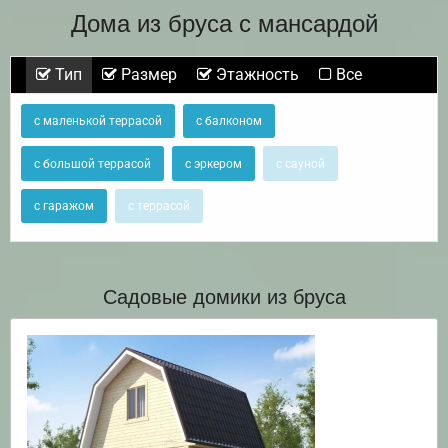
Дома из бруса с мансардой
Тип
Размер
Этажность
Все
с маленькой террасой
с балконом
с большой террасой
с эркером
с сауной
с гаражом
с террасой
Садовые домики из бруса