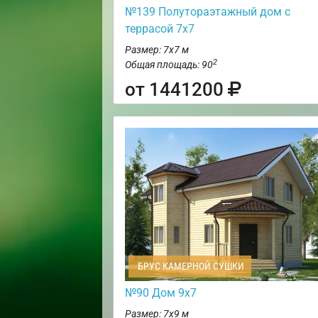
№139 Полутораэтажный дом с
террасой 7х7
Размер: 7х7 м
2
Общая площадь: 90
от 1441200
БРУС КАМЕРНОЙ СУШКИ
№90 Дом 9х7
Размер: 7х9 м