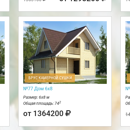
БРУС КАМЕРНОЙ СУШКИ
№77 Дом 6х8
№
Размер: 6х8 м
Ра
2
Общая площадь: 74
Об
от 1364200
1