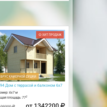
ХИТ ПРОДАЖ
БРУС КАМЕРНОЙ СУШКИ
94 Дом с террасой и балконом 6х7
змер: 6х7 м
2
щая площадь: 77
от 1342200
409300