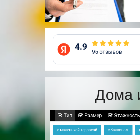
4.9
95
отзывов
Дома 
Тип
Размер
Этажность
с маленькой террасой
с балконом