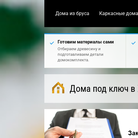
Дома из бруса
Каркасные дом
Готовим материалы сами
Отбираем древесину и
подготавливаем детали
домокомплекта.
Дома под ключ в