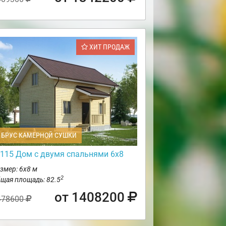
ХИТ ПРОДАЖ
БРУС КАМЕРНОЙ СУШКИ
115 Дом с двумя спальнями 6х8
змер: 6х8 м
2
щая площадь: 82.5
от 1408200
478600