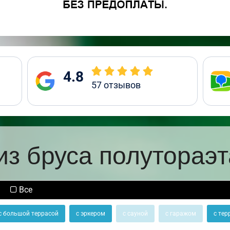
4.8
57
отзывов
из бруса полутораэ
Все
с большой террасой
с эркером
с сауной
с гаражом
с тер