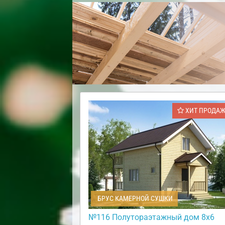
ХИТ ПРОДА
БРУС КАМЕРНОЙ СУШКИ
№116 Полутораэтажный дом 8х6