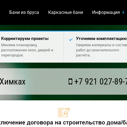
а
Бани из бруса
Каркасные бани
Информация
Корректируем проекты
Уточняем комплектацию
Меняем планировку,
Сверяем материалы и состав
расположение окон, дверей и
работ до окончательного
перегородок.
расчёта.
 Химках
+7 921 027-89-