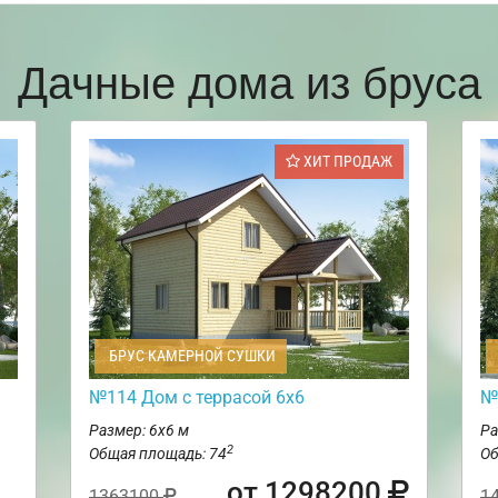
Дачные дома из бруса
ХИТ ПРОДАЖ
БРУС КАМЕРНОЙ СУШКИ
№114 Дом с террасой 6х6
№
Размер: 6х6 м
Ра
2
Общая площадь: 74
Об
от 1298200
1363100
1