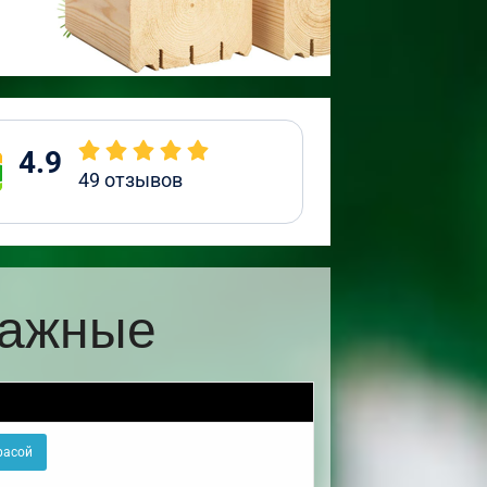
4.9
49
отзывов
тажные
расой