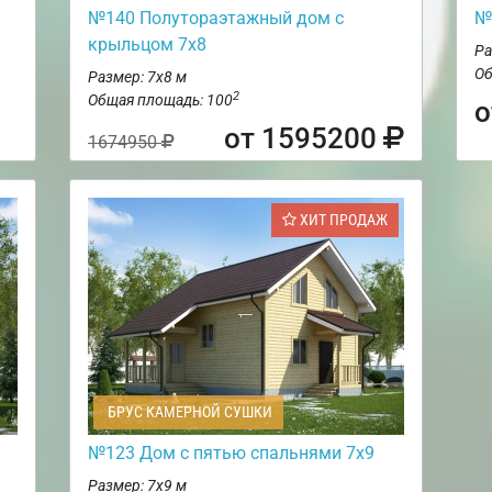
№140 Полутораэтажный дом с
№
крыльцом 7х8
Ра
Об
Размер: 7х8 м
2
Общая площадь: 100
о
от 1595200
1674950
ХИТ ПРОДАЖ
БРУС КАМЕРНОЙ СУШКИ
№123 Дом с пятью спальнями 7х9
Размер: 7х9 м