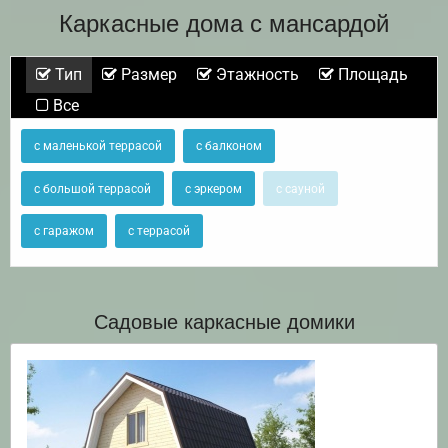
Каркасные дома с мансардой
Тип
Размер
Этажность
Площадь
Все
с маленькой террасой
с балконом
с большой террасой
с эркером
с сауной
с гаражом
с террасой
Садовые каркасные домики