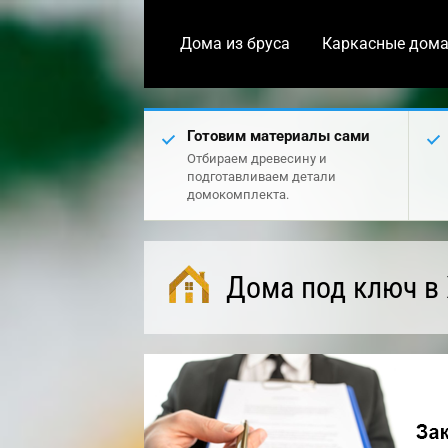
Дома из бруса
Каркасные дом
Готовим материалы сами
Отбираем древесину и
подготавливаем детали
домокомплекта.
Дома под ключ в