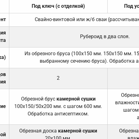
Под ключ (с отделкой)
Под у
нт
Свайно-винтовой или ж/б сваи (рассчитыва
ция
Рубероид в два слоя.
та
Из обрезного бруса (100х150 мм. 150х150 мм. 1
ка)
выбранному сечению бруса). Обработка а
дов
2
ния
Обрезно
Обрезной брус
камерной сушки
влажности
тие
100х150/50х200 мм. с шагом 600 мм.
шагом
Обработка антисептиком.
Обрезная доска
камерной сушки
Обрезна
вой
20х100 мм.
влаж