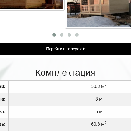
Перейти в галерею
Комплектация
2
ки:
50.3 м
на:
8 м
на:
6 м
2
дь:
60.8 м