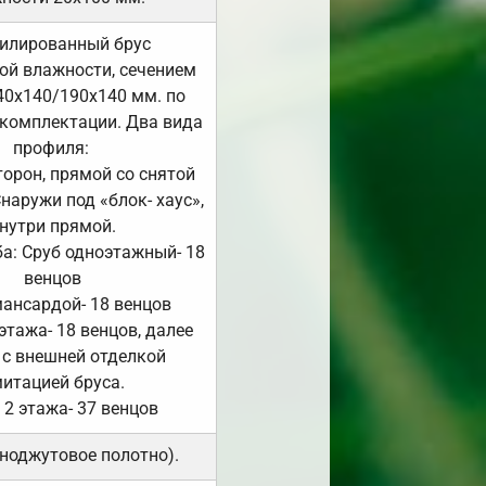
илированный брус
ой влажности, сечением
40х140/190х140 мм. по
комплектации. Два вида
профиля:
сторон, прямой со снятой
Снаружи под «блок- хаус»,
нутри прямой.
а: Сруб одноэтажный- 18
венцов
мансардой- 18 венцов
 этажа- 18 венцов, далее
 с внешней отделкой
итацией бруса.
 2 этажа- 37 венцов
ноджутовое полотно).