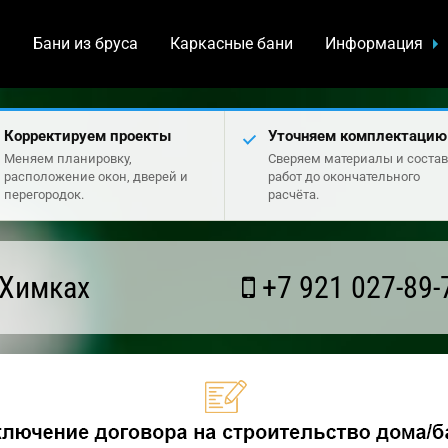
а
Бани из бруса
Каркасные бани
Информация
Корректируем проекты
Уточняем комплектацию
Меняем планировку,
Сверяем материалы и состав
расположение окон, дверей и
работ до окончательного
перегородок.
расчёта.
 Химках
+7 921 027-89-