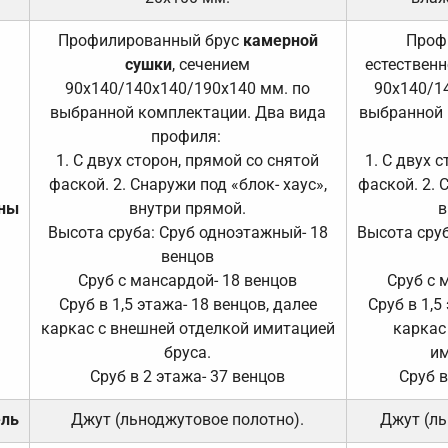
Профилированный брус
камерной
Проф
сушки
, сечением
естественн
90х140/140х140/190х140 мм. по
90х140/1
выбранной комплектации. Два вида
выбранной 
профиля:
1. С двух сторон, прямой со снятой
1. С двух 
фаской. 2. Снаружи под «блок- хаус»,
фаской. 2. 
ены
внутри прямой.
в
Высота сруба: Сруб одноэтажный- 18
Высота сруб
венцов
Сруб с мансардой- 18 венцов
Сруб с 
Сруб в 1,5 этажа- 18 венцов, далее
Сруб в 1,5
каркас с внешней отделкой имитацией
каркас
бруса.
им
Сруб в 2 этажа- 37 венцов
Сруб в
ель
Джут (льноджутовое полотно).
Джут (ль