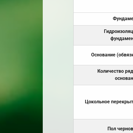
Фундаме
Гидроизоля
фундамен
Основание (обвяз
Количество ря
основа
Цокольное перекры
Пол черно