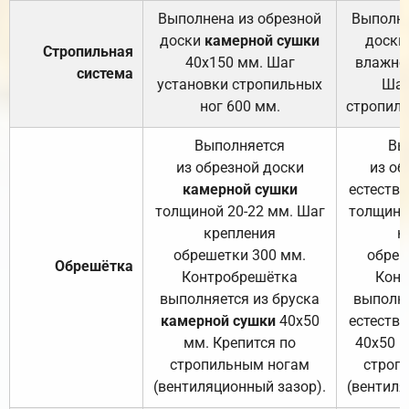
Выполнена из обрезной
Выполне
доски
камерной сушки
доски
Стропильная
40х150 мм. Шаг
влажно
система
установки стропильных
Шаг
ног 600 мм.
стропиль
Выполняется
Вы
из обрезной доски
из об
камерной сушки
естеств
толщиной 20-22 мм. Шаг
толщино
крепления
к
обрешетки 300 мм.
обреш
Обрешётка
Контробрешётка
Конт
выполняется из бруска
выполня
камерной сушки
40х50
естеств
мм. Крепится по
40х50 м
стропильным ногам
строп
(вентиляционный зазор).
(вентиля