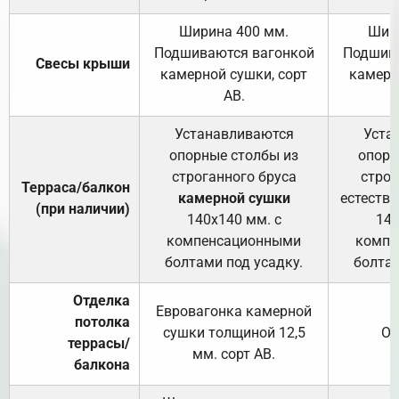
Ширина 400 мм.
Шир
Подшиваются вагонкой
Подшива
Свесы крыши
камерной сушки, сорт
камерн
АВ.
Устанавливаются
Уста
опорные столбы из
опорн
строганного бруса
строг
Терраса/балкон
камерной сушки
естеств
(при наличии)
140х140 мм. с
140
компенсационными
компе
болтами под усадку.
болтам
Отделка
Евровагонка камерной
потолка
сушки толщиной 12,5
От
террасы/
мм. сорт АВ.
балкона