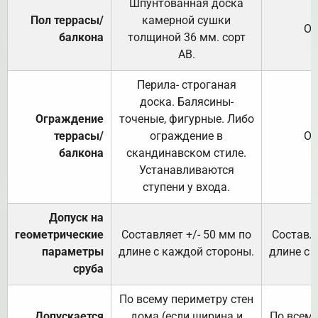
Шпунтованная доска
Пол террасы/
камерной сушки
От
балкона
толщиной 36 мм. сорт
АВ.
Перила- строганая
доска. Балясины-
Ограждение
точеные, фигурные. Либо
террасы/
ограждение в
От
балкона
скандинавском стиле.
Устанавливаются
ступени у входа.
Допуск на
геометрические
Составляет +/- 50 мм по
Составля
параметры
длине с каждой стороны.
длине с 
сруба
По всему периметру стен
Допускается
дома (если ширина и
По всему