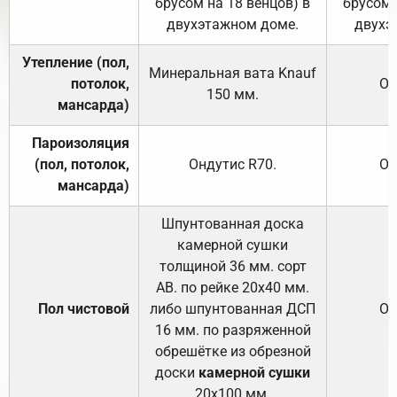
брусом на 18 венцов) в
брусом 
двухэтажном доме.
двухэ
Утепление (пол,
Минеральная вата
Knauf
потолок,
От
150
мм.
мансарда)
Пароизоляция
(пол, потолок,
Ондутис
R70
.
От
мансарда)
Шпунтованная доска
камерной сушки
толщиной 36 мм. сорт
АВ. по рейке 20х40 мм.
Пол чистовой
либо шпунтованная ДСП
От
16 мм. по разряженной
обрешётке из обрезной
доски
камерной сушки
20х100 мм.