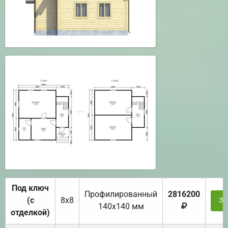
Под ключ
Профилированный
2816200
(с
8х8
За
140х140 мм
отделкой)