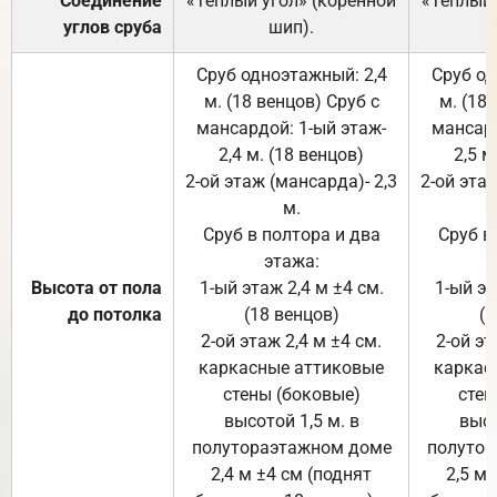
Соединение
«Тёплый угол» (коренной
«Тёплый 
углов сруба
шип).
Сруб одноэтажный: 2,4
Сруб од
м. (18 венцов) Сруб с
м. (18
мансардой: 1-ый этаж-
мансард
2,4 м. (18 венцов)
2,5 м
2-ой этаж (мансарда)- 2,3
2-ой этаж
м.
Сруб в полтора и два
Сруб в
этажа:
Высота от пола
1-ый этаж 2,4 м ±4 см.
1-ый эт
до потолка
(18 венцов)
(1
2-ой этаж 2,4 м ±4 см.
2-ой эт
каркасные аттиковые
каркас
стены (боковые)
стен
высотой 1,5 м. в
высо
полутораэтажном доме
полутор
2,4 м ±4 см (поднят
2,5 м 