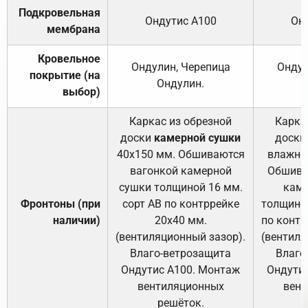
Подкровельная
Ондутис А100
Он
мембрана
Кровельное
Ондулин, Черепица
Ондул
покрытие (на
Ондулин.
выбор)
Каркас из обрезной
Карка
доски
камерной сушки
доски
40х150 мм. Обшиваются
влажно
вагонкой камерной
Обшива
сушки толщиной 16 мм.
каме
Фронтоны (при
сорт АВ по контррейке
толщиной
наличии)
20х40 мм.
по контр
(вентиляционный зазор).
(вентиля
Влаго-ветрозащита
Влаго
Ондутис А100. Монтаж
Ондути
вентиляционных
вент
решёток.