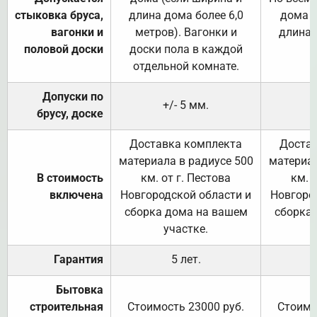
стыковка бруса,
длина дома более 6,0
дома (
вагонки и
метров). Вагонки и
длина 
половой доски
доски пола в каждой
отдельной комнате.
Допуски по
+/- 5 мм.
брусу, доске
Доставка комплекта
Достав
материала в радиусе 500
материал
В стоимость
км. от г. Пестова
км. 
включена
Новгородской области и
Новгоро
сборка дома на вашем
сборка
участке.
Гарантия
5 лет.
Бытовка
строительная
Стоимость 23000 руб.
Стоимо