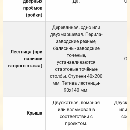
дверных
Да.
От
проёмов
(ройки)
Деревянная, одно или
двухмаршевая. Перила-
заводские резные,
балясины- заводские
Лестница (при
точеные,
наличии
От
устанавливаются
второго этажа)
стартовые точёные
столбы. Ступени 40х200
мм. Тетива лестницы-
90х140 мм.
Двускатная, ломаная
Двуска
или вальмовая в
или 
Крыша
соответствии с
соо
проектом.
п