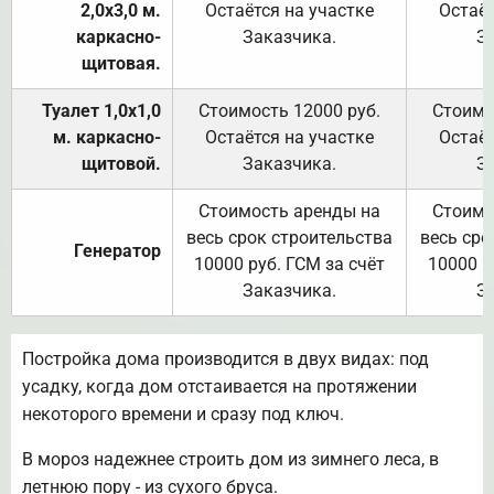
2,0х3,0 м.
Остаётся на участке
Остаёт
каркасно-
Заказчика.
З
щитовая.
Туалет 1,0х1,0
Стоимость 12000 руб.
Стоимо
м. каркасно-
Остаётся на участке
Остаёт
щитовой.
Заказчика.
З
Стоимость аренды на
Стоимо
весь срок строительства
весь сро
Генератор
10000 руб. ГСМ за счёт
10000 р
Заказчика.
З
Постройка дома производится в двух видах: под
усадку, когда дом отстаивается на протяжении
некоторого времени и сразу под ключ.
В мороз надежнее строить дом из зимнего леса, в
летнюю пору - из сухого бруса.