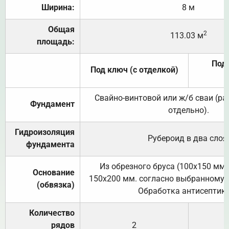
Ширина:
8 м
Общая
2
113.03 м
площадь:
Под 
Под ключ (с отделкой)
Свайно-винтовой или ж/б сваи (р
Фундамент
отдельно).
Гидроизоляция
Рубероид в два слоя
фундамента
Из обрезного бруса (100х150 мм.
Основание
150х200 мм. согласно выбранному с
(обвязка)
Обработка антисептик
Количество
рядов
2