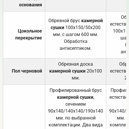
основания
Обр
Обрезной брус
камерной
естеств
сушки
100х150/50х200
Цокольное
100х15
мм. с шагом 600 мм.
перекрытие
шаг
Обработка
О
антисептиком.
ант
Обрезная доска
Обр
Пол черновой
камерной сушки
20х100
естеств
мм.
2
Профилированный брус
Профили
камерной сушки
,
естестве
сечением
с
90х140/140х140/190х140
90х140/
мм. по выбранной
мм. 
комплектации. Два вида
комплек