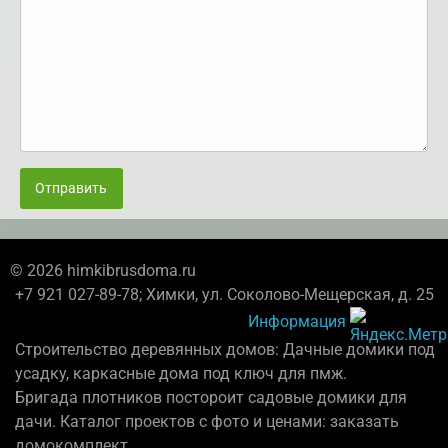
Отправить
© 2026 himkibrusdoma.ru
+7 921 027-89-78; Химки, ул. Соколово-Мещерская, д. 25
Информация
Строительство деревянных домов: Дачные домики под
усадку, каркасные дома под ключ для пмж.
Бригада плотников постороит садовые домики для
дачи. Каталог проектов с фото и ценами: заказать
домокомплект.