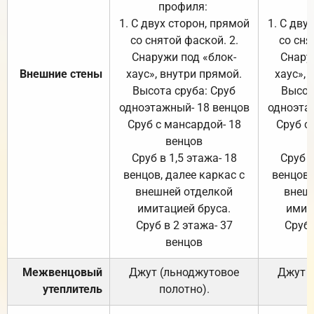
профиля:
п
1. С двух сторон, прямой
1. С дву
со снятой фаской. 2.
со сня
Снаружи под «блок-
Снару
Внешние стены
хаус», внутри прямой.
хаус», 
Высота сруба: Сруб
Высот
одноэтажный- 18 венцов
одноэта
Сруб с мансардой- 18
Сруб с
венцов
Сруб в 1,5 этажа- 18
Сруб в
венцов, далее каркас с
венцов,
внешней отделкой
внеш
имитацией бруса.
имит
Сруб в 2 этажа- 37
Сруб 
венцов
Межвенцовый
Джут (льноджутовое
Джут 
утеплитель
полотно).
п