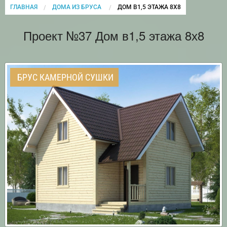
ГЛАВНАЯ
ДОМА ИЗ БРУСА
CURRENT:
ДОМ В1,5 ЭТАЖА 8Х8
Проект №37 Дом в1,5 этажа 8х8
БРУС КАМЕРНОЙ СУШКИ