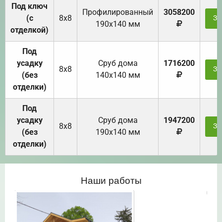
Под ключ
Профилированный
3058200
(с
8х8
За
190х140 мм
отделкой)
Под
усадку
Cруб дома
1716200
8х8
За
(без
140х140 мм
отделки)
Под
усадку
Cруб дома
1947200
8х8
За
(без
190х140 мм
отделки)
Наши работы