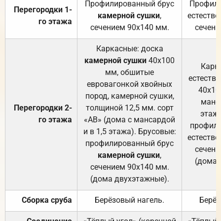
Профилированный брус
Профили
Перегородки 1-
камерной сушки
,
естестве
го этажа
сечением 90х140 мм.
сечени
Каркасные: доска
камерной сушки
40х100
Карк
мм, обшитые
естеств
евровагонкой хвойных
40х10
пород, камерной сушки,
манса
Перегородки 2-
толщиной 12,5 мм. сорт
этажа
го этажа
«АВ» (дома с мансардой
профили
и в 1,5 этажа). Брусовые:
естестве
профилированный брус
сечени
камерной сушки
,
(дома 
сечением 90х140 мм.
(дома двухэтажные).
Сборка сруба
Берёзовый нагель.
Берёз