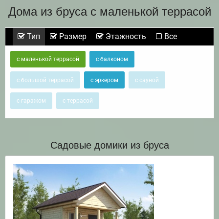
Дома из бруса с маленькой террасой
Тип
Размер
Этажность
Все
с маленькой террасой
с балконом
с большой террасой
с эркером
с сауной
с гаражом
с террасой
Садовые домики из бруса