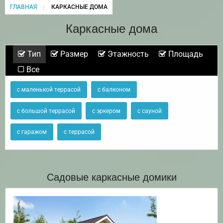
ГЛАВНАЯ
CURRENT:
КАРКАСНЫЕ ДОМА
Каркасные дома
Тип
Размер
Этажность
Площадь
Все
с маленькой террасой
с балконом
с большой террасой
с эркером
с сауной
с гаражом
с террасой
Садовые каркасные домики