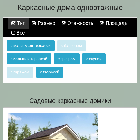
Каркасные дома одноэтажные
Тип
Размер
Этажность
Площадь
Все
с маленькой террасой
с балконом
с большой террасой
с эркером
с сауной
с гаражом
с террасой
Садовые каркасные домики