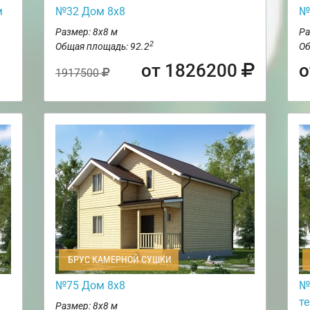
м
№32 Дом 8х8
№
Размер: 8х8 м
Ра
2
Общая площадь: 92.2
Об
от 1826200
о
1917500
БРУС КАМЕРНОЙ СУШКИ
№75 Дом 8х8
№
т
Размер: 8х8 м