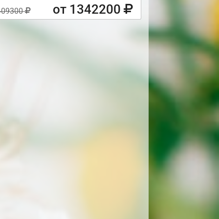
от 1342200
409300