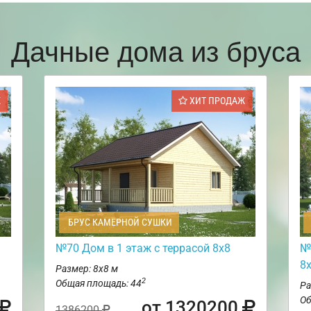
Дачные дома из бруса
Ж
ХИТ ПРОДАЖ
БРУС КАМЕРНОЙ СУШКИ
№70 Дом в 1 этаж с террасой 8х8
№
8
Размер: 8х8 м
2
Общая площадь: 44
Ра
Об
от 1320200
1386200