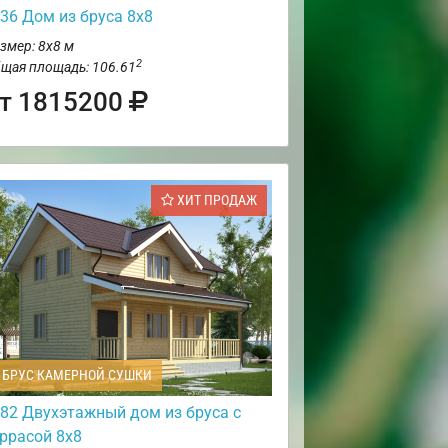
36 Дом из бруса 8х8
змер: 8х8 м
2
щая площадь: 106.61
т 1815200
ХИТ ПРОДАЖ
БРУС КАМЕРНОЙ СУШКИ
82 Двухэтажный дом из бруса с
еррасой 8х8