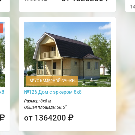
1
Ж
БРУС КАМЕРНОЙ СУШКИ
х8
№126 Дом с эркером 8х8
Размер: 8х8 м
2
Общая площадь: 58.5
от 1364200