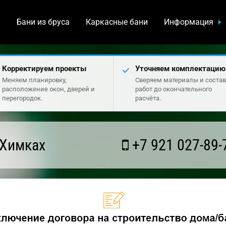
а
Бани из бруса
Каркасные бани
Информация
Корректируем проекты
Уточняем комплектацию
Меняем планировку,
Сверяем материалы и состав
расположение окон, дверей и
работ до окончательного
перегородок.
расчёта.
 Химках
+7 921 027-89-