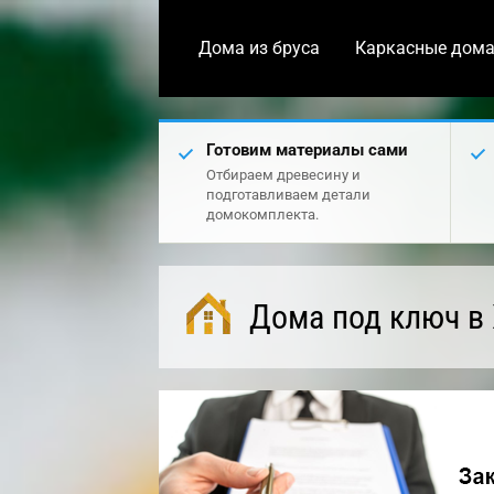
Дома из бруса
Каркасные дом
Готовим материалы сами
Отбираем древесину и
подготавливаем детали
домокомплекта.
Дома под ключ в