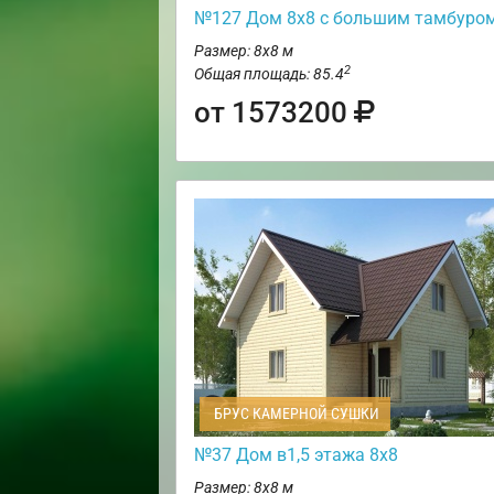
№127 Дом 8х8 с большим тамбуро
Размер: 8х8 м
2
Общая площадь: 85.4
от 1573200
БРУС КАМЕРНОЙ СУШКИ
№37 Дом в1,5 этажа 8х8
Размер: 8х8 м