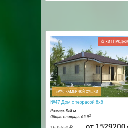
ХИТ ПРОДА
БРУС КАМЕРНОЙ СУШКИ
№47 Дом с террасой 8х8
Размер: 8х8 м
2
Общая площадь: 65.9
от 1529200
1605650