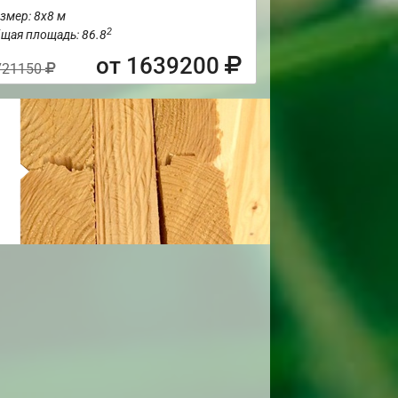
змер: 8х8 м
2
щая площадь: 86.8
от 1639200
721150