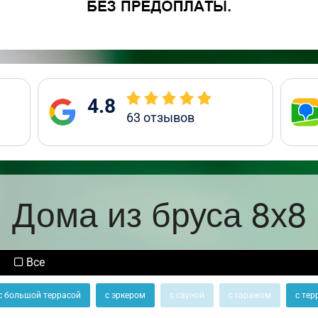
4.8
63
отзывов
Дома из бруса 8х8
Все
с большой террасой
с эркером
с сауной
с гаражом
с тер