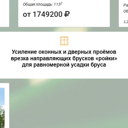
2
Общая площадь: 113
Ра
Об
от 1749200
1