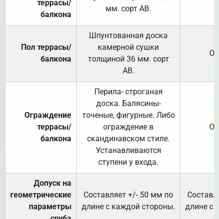
террасы/
мм. сорт АВ.
балкона
Шпунтованная доска
Пол террасы/
камерной сушки
От
балкона
толщиной 36 мм. сорт
АВ.
Перила- строганая
доска. Балясины-
Ограждение
точеные, фигурные. Либо
террасы/
ограждение в
От
балкона
скандинавском стиле.
Устанавливаются
ступени у входа.
Допуск на
геометрические
Составляет +/- 50 мм по
Составля
параметры
длине с каждой стороны.
длине с 
сруба