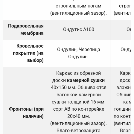
стропильным ногам
строп
(вентиляционный зазор).
(вентиля
Подкровельная
Ондутис А100
Он
мембрана
Кровельное
Ондулин, Черепица
Ондул
покрытие (на
Ондулин.
выбор)
Каркас из обрезной
Карка
доски
камерной сушки
доски
40х150 мм. Обшиваются
влажно
вагонкой камерной
Обшива
сушки толщиной 16 мм.
каме
Фронтоны (при
сорт АВ по контррейке
толщиной
наличии)
20х40 мм.
по контр
(вентиляционный зазор).
(вентиля
Влаго-ветрозащита
Влаго