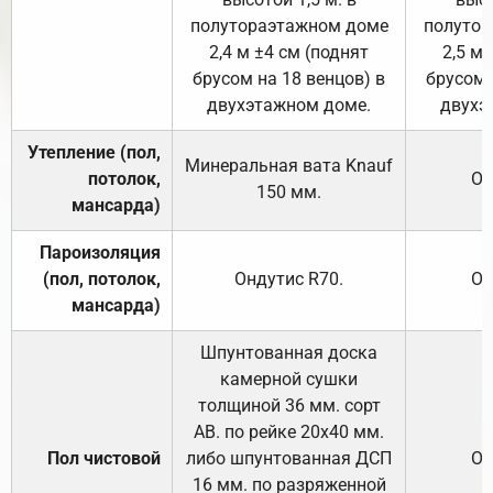
полутораэтажном доме
полутор
2,4 м ±4 см (поднят
2,5 м 
брусом на 18 венцов) в
брусом 
двухэтажном доме.
двухэ
Утепление (пол,
Минеральная вата
Knauf
потолок,
От
150
мм.
мансарда)
Пароизоляция
(пол, потолок,
Ондутис
R70
.
От
мансарда)
Шпунтованная доска
камерной сушки
толщиной 36 мм. сорт
АВ. по рейке 20х40 мм.
Пол чистовой
либо шпунтованная ДСП
От
16 мм. по разряженной