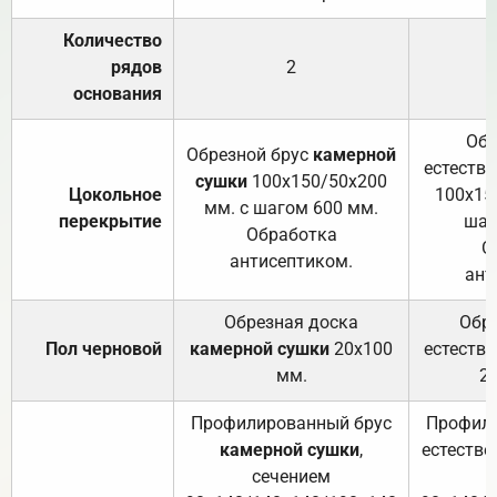
Количество
рядов
2
основания
Обр
Обрезной брус
камерной
естеств
сушки
100х150/50х200
Цокольное
100х15
мм. с шагом 600 мм.
перекрытие
шаг
Обработка
О
антисептиком.
ант
Обрезная доска
Обр
Пол черновой
камерной сушки
20х100
естеств
мм.
2
Профилированный брус
Профили
камерной сушки
,
естестве
сечением
с