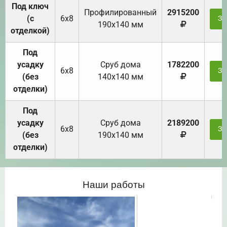
Под ключ
Профилированный
2915200
(с
6х8
За
190х140 мм
отделкой)
Под
усадку
Cруб дома
1782200
6х8
За
(без
140х140 мм
отделки)
Под
усадку
Cруб дома
2189200
6х8
За
(без
190х140 мм
отделки)
Наши работы