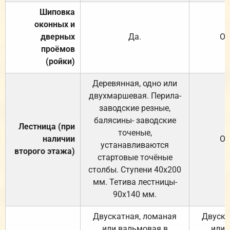
Шиповка
оконных и
дверных
Да.
От
проёмов
(ройки)
Деревянная, одно или
двухмаршевая. Перила-
заводские резные,
балясины- заводские
Лестница (при
точеные,
наличии
От
устанавливаются
второго этажа)
стартовые точёные
столбы. Ступени 40х200
мм. Тетива лестницы-
90х140 мм.
Двускатная, ломаная
Двуска
или вальмовая в
или 