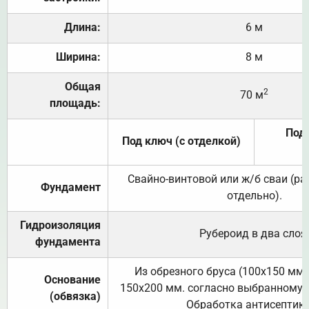
Длина:
6 м
Ширина:
8 м
Общая
2
70 м
площадь:
Под 
Под ключ (с отделкой)
Свайно-винтовой или ж/б сваи (р
Фундамент
отдельно).
Гидроизоляция
Рубероид в два слоя
фундамента
Из обрезного бруса (100х150 мм.
Основание
150х200 мм. согласно выбранному с
(обвязка)
Обработка антисептик