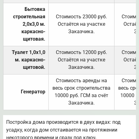
Бытовка
строительная
Стоимость 23000 руб.
Стоимо
2,0х3,0 м.
Остаётся на участке
Остаёт
каркасно-
Заказчика.
З
щитовая.
Туалет 1,0х1,0
Стоимость 12000 руб.
Стоимо
м. каркасно-
Остаётся на участке
Остаёт
щитовой.
Заказчика.
З
Стоимость аренды на
Стоимо
весь срок строительства
весь сро
Генератор
10000 руб. ГСМ за счёт
10000 р
Заказчика.
З
Постройка дома производится в двух видах: под
усадку, когда дом отстаивается на протяжении
некоторого времени и сразу под ключ.