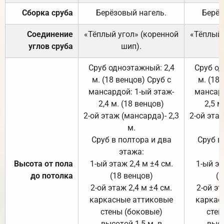
Сборка сруба
Берёзовый нагель.
Берёз
Соединение
«Тёплый угол» (коренной
«Тёплый 
углов сруба
шип).
Сруб одноэтажный: 2,4
Сруб од
м. (18 венцов) Сруб с
м. (18
мансардой: 1-ый этаж-
мансард
2,4 м. (18 венцов)
2,5 м
2-ой этаж (мансарда)- 2,3
2-ой этаж
м.
Сруб в полтора и два
Сруб в
этажа:
Высота от пола
1-ый этаж 2,4 м ±4 см.
1-ый эт
до потолка
(18 венцов)
(1
2-ой этаж 2,4 м ±4 см.
2-ой эт
каркасные аттиковые
каркас
стены (боковые)
стен
высотой 1,5 м. в
высо