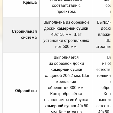
Крыша
соответствии с
соо
проектом.
п
Выполнена из обрезной
Выполне
доски
камерной сушки
доски
Стропильная
40х150 мм. Шаг
влажно
система
установки стропильных
Шаг
ног 600 мм.
стропиль
Выполняется
Вы
из обрезной доски
из об
камерной сушки
естеств
толщиной 20-22 мм. Шаг
толщино
крепления
к
обрешетки 300 мм.
обреш
Обрешётка
Контробрешётка
Конт
выполняется из бруска
выполня
камерной сушки
40х50
естеств
мм. Крепится по
40х50 м