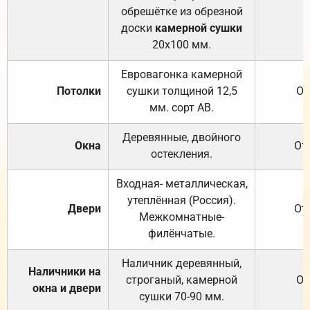
обрешётке из обрезной
доски
камерной сушки
20х100 мм.
Евровагонка камерной
Потолки
сушки толщиной 12,5
От
мм. сорт АВ.
Деревянные, двойного
Окна
От
остекления.
Входная- металлическая,
утеплённая (Россия).
Двери
От
Межкомнатные-
филёнчатые.
Наличник деревянный,
Наличники на
строганый, камерной
От
окна и двери
сушки 70-90 мм.