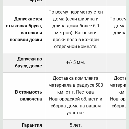
По всему периметру стен
Допускается
дома (если ширина и
По всему
стыковка бруса,
длина дома более 6,0
дома (
вагонки и
метров). Вагонки и
длина 
половой доски
доски пола в каждой
отдельной комнате.
Допуски по
+/- 5 мм.
брусу, доске
Доставка комплекта
Достав
материала в радиусе 500
материал
В стоимость
км. от г. Пестова
км. 
включена
Новгородской области и
Новгоро
сборка дома на вашем
сборка
участке.
Гарантия
5 лет.