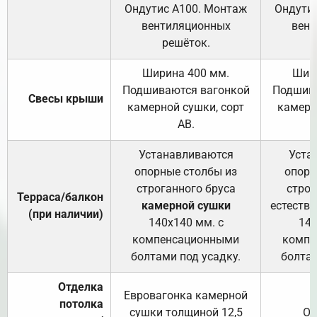
Ондутис А100. Монтаж
Ондути
вентиляционных
вент
решёток.
Ширина 400 мм.
Шир
Подшиваются вагонкой
Подшива
Свесы крыши
камерной сушки, сорт
камерн
АВ.
Устанавливаются
Уста
опорные столбы из
опорн
строганного бруса
строг
Терраса/балкон
камерной сушки
естеств
(при наличии)
140х140 мм. с
140
компенсационными
компе
болтами под усадку.
болтам
Отделка
Евровагонка камерной
потолка
сушки толщиной 12,5
От