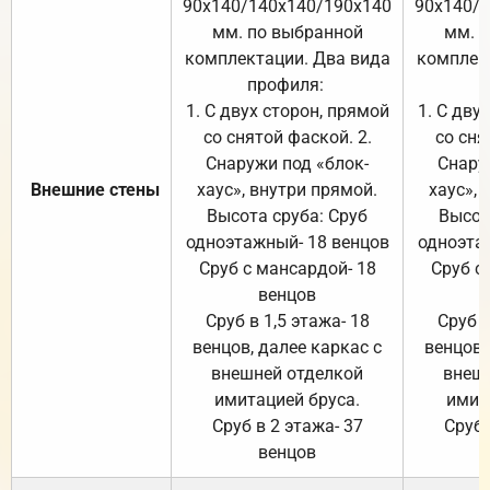
90х140/140х140/190х140
90х140/
мм. по выбранной
мм. 
комплектации. Два вида
комплек
профиля:
п
1. С двух сторон, прямой
1. С дву
со снятой фаской. 2.
со сня
Снаружи под «блок-
Снару
Внешние стены
хаус», внутри прямой.
хаус», 
Высота сруба: Сруб
Высот
одноэтажный- 18 венцов
одноэта
Сруб с мансардой- 18
Сруб с
венцов
Сруб в 1,5 этажа- 18
Сруб в
венцов, далее каркас с
венцов,
внешней отделкой
внеш
имитацией бруса.
имит
Сруб в 2 этажа- 37
Сруб 
венцов