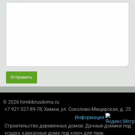
Отправить
© 2026 himkibrusdoma.ru
+7 921 027-89-78; Химки, ул. Соколово-Мещерская, д. 25
Информация
Строительство деревянных домов: Дачные домики под
усадку, каркасные дома под ключ для пмж.