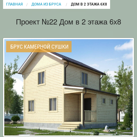
ГЛАВНАЯ
ДОМА ИЗ БРУСА
CURRENT:
ДОМ В 2 ЭТАЖА 6Х8
Проект №22 Дом в 2 этажа 6х8
БРУС КАМЕРНОЙ СУШКИ