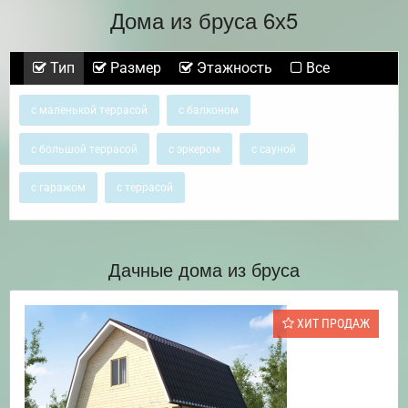
Дома из бруса 6х5
Тип
Размер
Этажность
Все
с маленькой террасой
с балконом
с большой террасой
с эркером
с сауной
с гаражом
с террасой
Дачные дома из бруса
ХИТ ПРОДАЖ