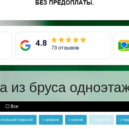
4.8
73
отзывов
а из бруса одноэта
Все
с большой террасой
с эркером
с сауной
с гаражом
с тер