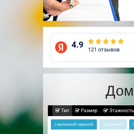
4.9
121
отзывов
Дом
Тип
Размер
Этажность
с маленькой террасой
с балконом