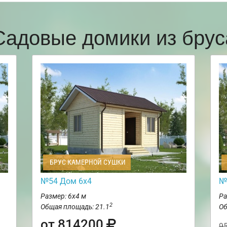
Садовые домики из брус
БРУС КАМЕРНОЙ СУШКИ
№54 Дом 6х4
№
Размер: 6х4 м
Ра
2
Общая площадь: 21.1
Об
от 814200
9