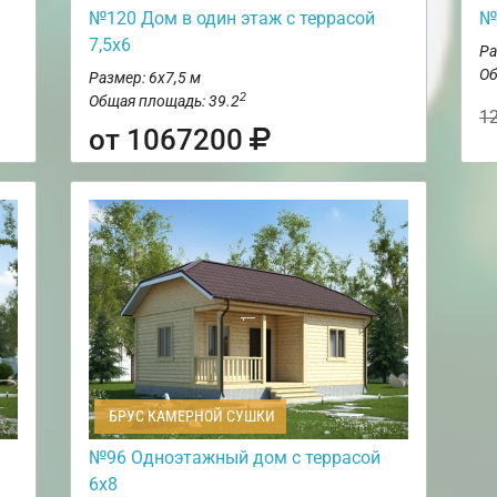
№120 Дом в один этаж с террасой
№
7,5х6
Ра
Об
Размер: 6х7,5 м
2
Общая площадь: 39.2
1
от 1067200
БРУС КАМЕРНОЙ СУШКИ
№96 Одноэтажный дом с террасой
6х8