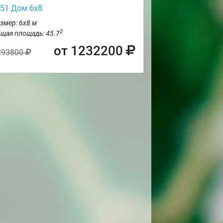
51 Дом 6х8
змер: 6х8 м
2
щая площадь: 45.7
от 1232200
293800