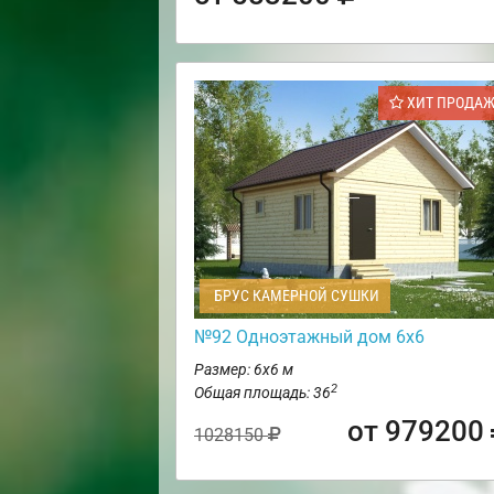
ХИТ ПРОДА
БРУС КАМЕРНОЙ СУШКИ
№92 Одноэтажный дом 6х6
Размер: 6х6 м
2
Общая площадь: 36
от 979200
1028150