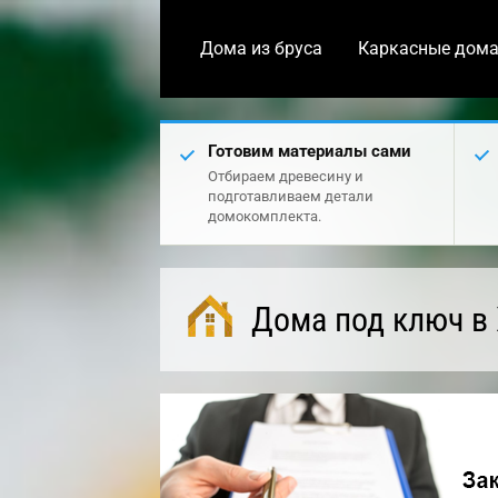
Дома из бруса
Каркасные дом
Готовим материалы сами
Отбираем древесину и
подготавливаем детали
домокомплекта.
Дома под ключ в