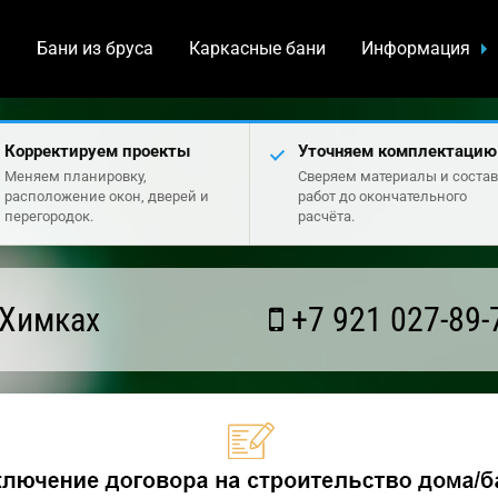
а
Бани из бруса
Каркасные бани
Информация
Корректируем проекты
Уточняем комплектацию
Меняем планировку,
Сверяем материалы и состав
расположение окон, дверей и
работ до окончательного
перегородок.
расчёта.
 Химках
+7 921 027-89-