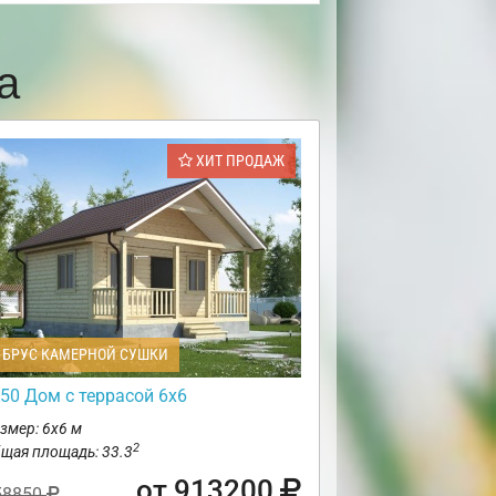
а
ХИТ ПРОДАЖ
БРУС КАМЕРНОЙ СУШКИ
50 Дом с террасой 6х6
змер: 6х6 м
2
щая площадь: 33.3
от 913200
58850