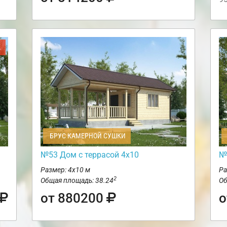
Ж
БРУС КАМЕРНОЙ СУШКИ
№53 Дом с террасой 4х10
№
Размер: 4х10 м
Ра
2
Общая площадь: 38.24
Об
от 880200
о