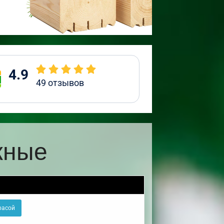
4.9
49
отзывов
жные
расой