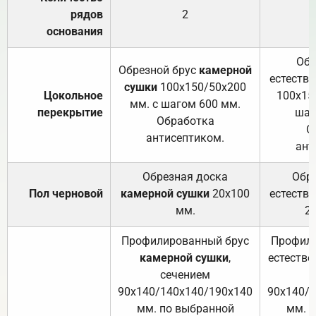
рядов
2
основания
Обр
Обрезной брус
камерной
естеств
сушки
100х150/50х200
Цокольное
100х15
мм. с шагом 600 мм.
перекрытие
шаг
Обработка
О
антисептиком.
ант
Обрезная доска
Обр
Пол черновой
камерной сушки
20х100
естеств
мм.
2
Профилированный брус
Профили
камерной сушки
,
естестве
сечением
с
90х140/140х140/190х140
90х140/
мм. по выбранной
мм. 