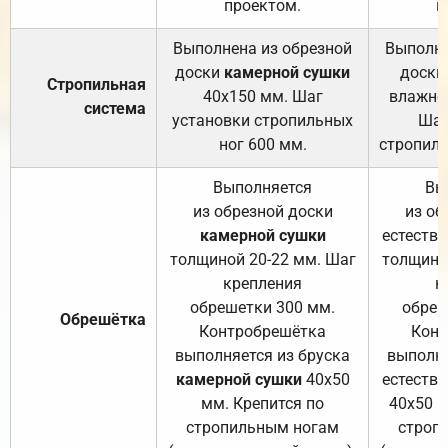
проектом.
п
Выполнена из обрезной
Выполне
доски
камерной сушки
доски
Стропильная
40х150 мм. Шаг
влажно
система
установки стропильных
Шаг
ног 600 мм.
стропиль
Выполняется
Вы
из обрезной доски
из об
камерной сушки
естеств
толщиной 20-22 мм. Шаг
толщино
крепления
к
обрешетки 300 мм.
обреш
Обрешётка
Контробрешётка
Конт
выполняется из бруска
выполня
камерной сушки
40х50
естеств
мм. Крепится по
40х50 м
стропильным ногам
строп