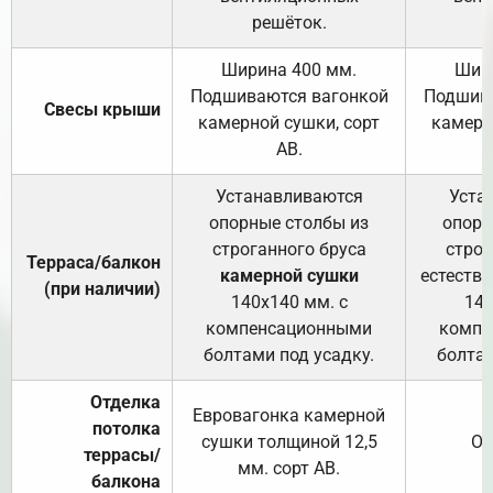
решёток.
Ширина 400 мм.
Шир
Подшиваются вагонкой
Подшива
Свесы крыши
камерной сушки, сорт
камерн
АВ.
Устанавливаются
Уста
опорные столбы из
опорн
строганного бруса
строг
Терраса/балкон
камерной сушки
естеств
(при наличии)
140х140 мм. с
140
компенсационными
компе
болтами под усадку.
болтам
Отделка
Евровагонка камерной
потолка
сушки толщиной 12,5
От
террасы/
мм. сорт АВ.
балкона