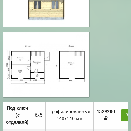
Под ключ
Профилированный
1529200
(с
6х5
За
140х140 мм
отделкой)