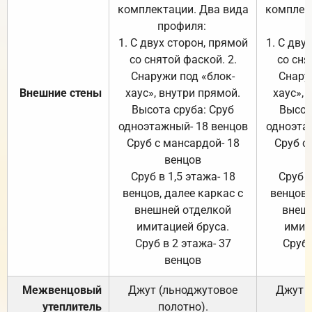
комплектации. Два вида
комплек
профиля:
п
1. С двух сторон, прямой
1. С дву
со снятой фаской. 2.
со сня
Снаружи под «блок-
Снару
Внешние стены
хаус», внутри прямой.
хаус», 
Высота сруба: Сруб
Высот
одноэтажный- 18 венцов
одноэта
Сруб с мансардой- 18
Сруб с
венцов
Сруб в 1,5 этажа- 18
Сруб в
венцов, далее каркас с
венцов,
внешней отделкой
внеш
имитацией бруса.
имит
Сруб в 2 этажа- 37
Сруб 
венцов
Межвенцовый
Джут (льноджутовое
Джут 
утеплитель
полотно).
п