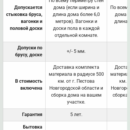
По всему периметру стен
Допускается
дома (если ширина и
По всему
стыковка бруса,
длина дома более 6,0
дома (
вагонки и
метров). Вагонки и
длина 
половой доски
доски пола в каждой
отдельной комнате.
Допуски по
+/- 5 мм.
брусу, доске
Доставка комплекта
Достав
материала в радиусе 500
материал
В стоимость
км. от г. Пестова
км. 
включена
Новгородской области и
Новгоро
сборка дома на вашем
сборка
участке.
Гарантия
5 лет.
Бытовка