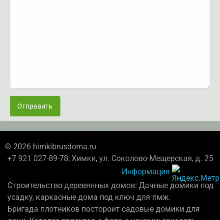
Отправить
© 2026 himkibrusdoma.ru
+7 921 027-89-78; Химки, ул. Соколово-Мещерская, д. 25
Информация
Строительство деревянных домов: Дачные домики под
усадку, каркасные дома под ключ для пмж.
Бригада плотников постороит садовые домики для