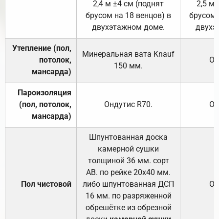
2,4 м ±4 см (поднят
2,5 м 
брусом на 18 венцов) в
брусом 
двухэтажном доме.
двухэ
Утепление (пол,
Минеральная вата
Knauf
потолок,
От
150
мм.
мансарда)
Пароизоляция
(пол, потолок,
Ондутис
R70
.
От
мансарда)
Шпунтованная доска
камерной сушки
толщиной 36 мм. сорт
АВ. по рейке 20х40 мм.
Пол чистовой
либо шпунтованная ДСП
От
16 мм. по разряженной
обрешётке из обрезной