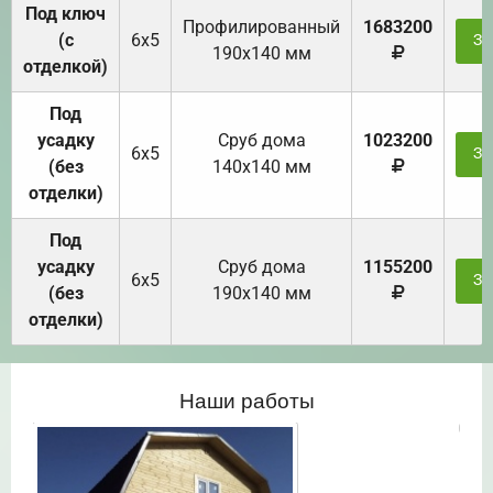
Под ключ
Профилированный
1683200
(с
6х5
За
190х140 мм
отделкой)
Под
усадку
Cруб дома
1023200
6х5
За
(без
140х140 мм
отделки)
Под
усадку
Cруб дома
1155200
6х5
За
(без
190х140 мм
отделки)
Наши работы