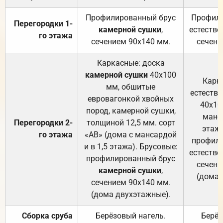
Профилированный брус
Профили
Перегородки 1-
камерной сушки
,
естестве
го этажа
сечением 90х140 мм.
сечени
Каркасные: доска
камерной сушки
40х100
Карк
мм, обшитые
естеств
евровагонкой хвойных
40х10
пород, камерной сушки,
манса
Перегородки 2-
толщиной 12,5 мм. сорт
этажа
го этажа
«АВ» (дома с мансардой
профили
и в 1,5 этажа). Брусовые:
естестве
профилированный брус
сечени
камерной сушки
,
(дома 
сечением 90х140 мм.
(дома двухэтажные).
Сборка сруба
Берёзовый нагель.
Берёз