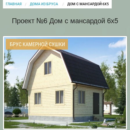
ГЛАВНАЯ
ДОМА ИЗ БРУСА
CURRENT:
ДОМ С МАНСАРДОЙ 6Х5
Проект №6 Дом с мансардой 6х5
БРУС КАМЕРНОЙ СУШКИ