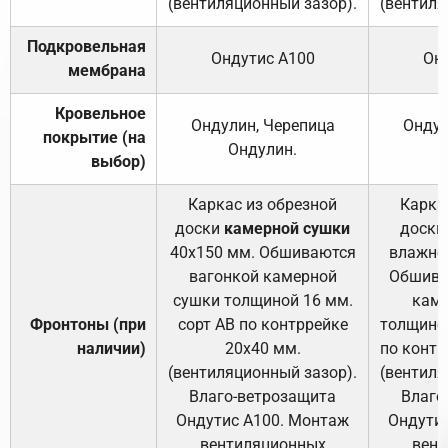
(вентиляционный зазор).
(вентиля
Подкровельная
Ондутис А100
Он
мембрана
Кровельное
Ондулин, Черепица
Ондул
покрытие (на
Ондулин.
выбор)
Каркас из обрезной
Карка
доски
камерной сушки
доски
40х150 мм. Обшиваются
влажно
вагонкой камерной
Обшива
сушки толщиной 16 мм.
каме
Фронтоны (при
сорт АВ по контррейке
толщиной
наличии)
20х40 мм.
по контр
(вентиляционный зазор).
(вентиля
Влаго-ветрозащита
Влаго
Ондутис А100. Монтаж
Ондути
вентиляционных
вент