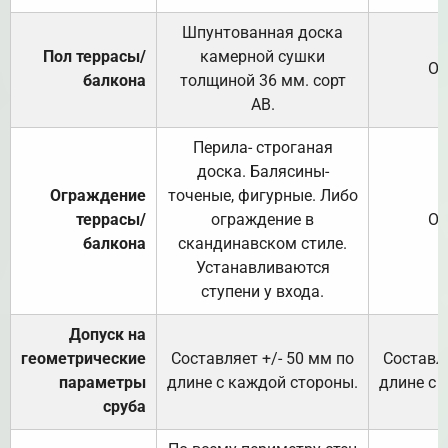
Шпунтованная доска
Пол террасы/
камерной сушки
От
балкона
толщиной 36 мм. сорт
АВ.
Перила- строганая
доска. Балясины-
Ограждение
точеные, фигурные. Либо
террасы/
ограждение в
От
балкона
скандинавском стиле.
Устанавливаются
ступени у входа.
Допуск на
геометрические
Составляет +/- 50 мм по
Составля
параметры
длине с каждой стороны.
длине с 
сруба