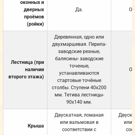
оконных и
дверных
Да.
От
проёмов
(ройки)
Деревянная, одно или
двухмаршевая. Перила-
заводские резные,
балясины- заводские
Лестница (при
точеные,
наличии
От
устанавливаются
второго этажа)
стартовые точёные
столбы. Ступени 40х200
мм. Тетива лестницы-
90х140 мм.
Двускатная, ломаная
Двуска
или вальмовая в
или 
Крыша
соответствии с
соо