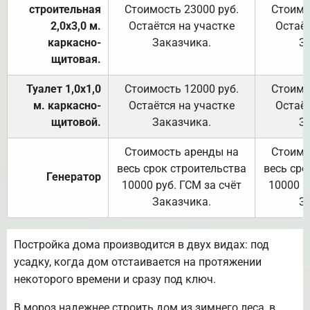
строительная
Стоимость 23000 руб.
Стоимо
2,0х3,0 м.
Остаётся на участке
Остаёт
каркасно-
Заказчика.
З
щитовая.
Туалет 1,0х1,0
Стоимость 12000 руб.
Стоимо
м. каркасно-
Остаётся на участке
Остаёт
щитовой.
Заказчика.
З
Стоимость аренды на
Стоимо
весь срок строительства
весь сро
Генератор
10000 руб. ГСМ за счёт
10000 р
Заказчика.
З
Постройка дома производится в двух видах: под
усадку, когда дом отстаивается на протяжении
некоторого времени и сразу под ключ.
В мороз надежнее строить дом из зимнего леса, в