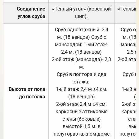
Соединение
«Тёплый угол» (коренной
«Тёплый 
углов сруба
шип).
Сруб одноэтажный: 2,4
Сруб од
м. (18 венцов) Сруб с
м. (18
мансардой: 1-ый этаж-
мансард
2,4 м. (18 венцов)
2,5 м
2-ой этаж (мансарда)- 2,3
2-ой этаж
м.
Сруб в полтора и два
Сруб в
этажа:
Высота от пола
1-ый этаж 2,4 м ±4 см.
1-ый эт
до потолка
(18 венцов)
(1
2-ой этаж 2,4 м ±4 см.
2-ой эт
каркасные аттиковые
каркас
стены (боковые)
стен
высотой 1,5 м. в
высо
полутораэтажном доме
полутор