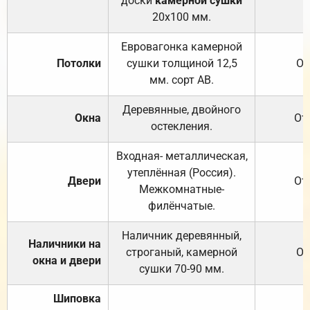
доски
камерной сушки
20х100 мм.
Евровагонка камерной
Потолки
сушки толщиной 12,5
От
мм. сорт АВ.
Деревянные, двойного
Окна
От
остекления.
Входная- металлическая,
утеплённая (Россия).
Двери
От
Межкомнатные-
филёнчатые.
Наличник деревянный,
Наличники на
строганый, камерной
От
окна и двери
сушки 70-90 мм.
Шиповка