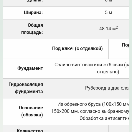
Ширина:
5 м
Общая
2
48.14 м
площадь:
Под 
Под ключ (с отделкой)
Свайно-винтовой или ж/б сваи (р
Фундамент
отдельно).
Гидроизоляция
Рубероид в два слоя
фундамента
Из обрезного бруса (100х150 мм.
Основание
150х200 мм. согласно выбранному с
(обвязка)
Обработка антисептик
Количество