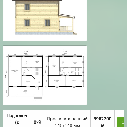
Под ключ
Профилированный
3982200
(с
8х9
За
140х140 мм