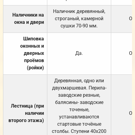
Наличник деревянный,
Наличники на
строганый, камерной
От
окна и двери
сушки 70-90 мм.
Шиповка
оконных и
дверных
Да.
От
проёмов
(ройки)
Деревянная, одно или
двухмаршевая. Перила-
заводские резные,
балясины- заводские
Лестница (при
точеные,
наличии
От
устанавливаются
второго этажа)
стартовые точёные
столбы. Ступени 40х200