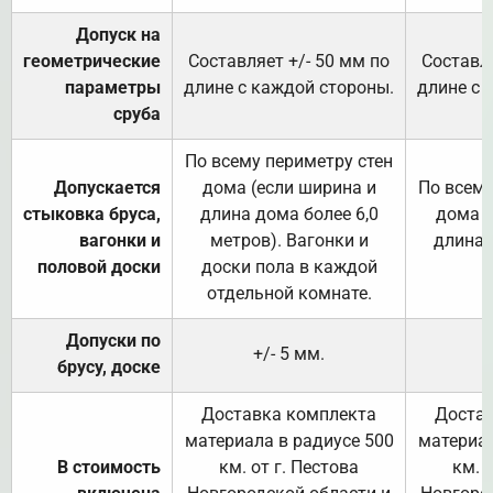
Допуск на
геометрические
Составляет +/- 50 мм по
Составля
параметры
длине с каждой стороны.
длине с 
сруба
По всему периметру стен
Допускается
дома (если ширина и
По всему
стыковка бруса,
длина дома более 6,0
дома (
вагонки и
метров). Вагонки и
длина 
половой доски
доски пола в каждой
отдельной комнате.
Допуски по
+/- 5 мм.
брусу, доске
Доставка комплекта
Достав
материала в радиусе 500
материал
В стоимость
км. от г. Пестова
км. 