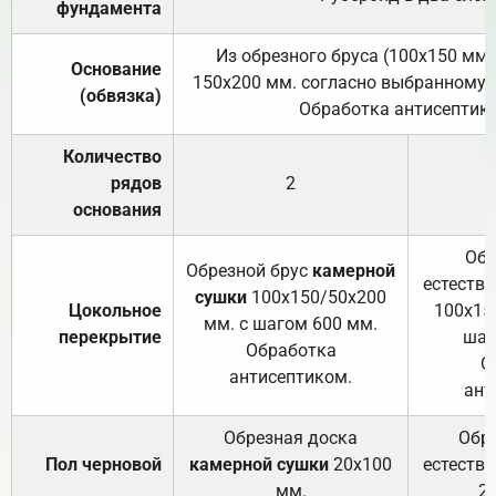
фундамента
Из обрезного бруса (100х150 мм.
Основание
150х200 мм. согласно выбранному с
(обвязка)
Обработка антисептик
Количество
рядов
2
основания
Обр
Обрезной брус
камерной
естеств
сушки
100х150/50х200
Цокольное
100х15
мм. с шагом 600 мм.
перекрытие
шаг
Обработка
О
антисептиком.
ант
Обрезная доска
Обр
Пол черновой
камерной сушки
20х100
естеств
мм.
2