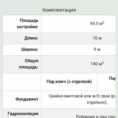
Комплектация
Площадь
2
94.5 м
застройки:
Длина:
10 м
Ширина:
9 м
Общая
2
140 м
площадь:
Под 
Под ключ (с отделкой)
Свайно-винтовой или ж/б сваи (р
Фундамент
отдельно).
Гидроизоляция
Рубероид в два слоя