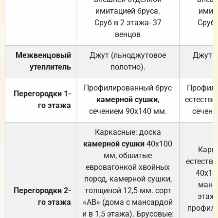
имитацией бруса.
имит
Сруб в 2 этажа- 37
Сруб 
венцов
Межвенцовый
Джут (льноджутовое
Джут 
утеплитель
полотно).
п
Профилированный брус
Профили
Перегородки 1-
камерной сушки
,
естестве
го этажа
сечением 90х140 мм.
сечени
Каркасные: доска
камерной сушки
40х100
Карк
мм, обшитые
естеств
евровагонкой хвойных
40х10
пород, камерной сушки,
манса
Перегородки 2-
толщиной 12,5 мм. сорт
этажа
го этажа
«АВ» (дома с мансардой
профили
и в 1,5 этажа). Брусовые: