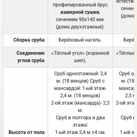
естестве
профилированный брус
сечени
камерной сушки
,
(дома 
сечением 90х140 мм.
(дома двухэтажные).
Сборка сруба
Берёзовый нагель.
Берёз
Соединение
«Тёплый угол» (коренной
«Тёплый 
углов сруба
шип).
Сруб одноэтажный: 2,4
Сруб од
м. (18 венцов) Сруб с
м. (18
мансардой: 1-ый этаж-
мансард
2,4 м. (18 венцов)
2,5 м
2-ой этаж (мансарда)- 2,3
2-ой этаж
м.
Сруб в полтора и два
Сруб в
этажа:
Высота от пола
1-ый этаж 2,4 м ±4 см.
1-ый эт