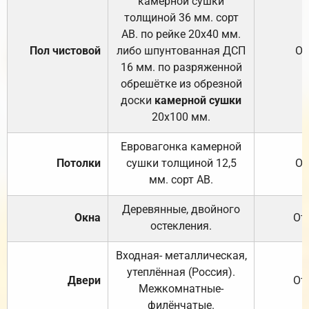
камерной сушки
толщиной 36 мм. сорт
АВ. по рейке 20х40 мм.
Пол чистовой
либо шпунтованная ДСП
От
16 мм. по разряженной
обрешётке из обрезной
доски
камерной сушки
20х100 мм.
Евровагонка камерной
Потолки
сушки толщиной 12,5
От
мм. сорт АВ.
Деревянные, двойного
Окна
От
остекления.
Входная- металлическая,
утеплённая (Россия).
Двери
От
Межкомнатные-
филёнчатые.