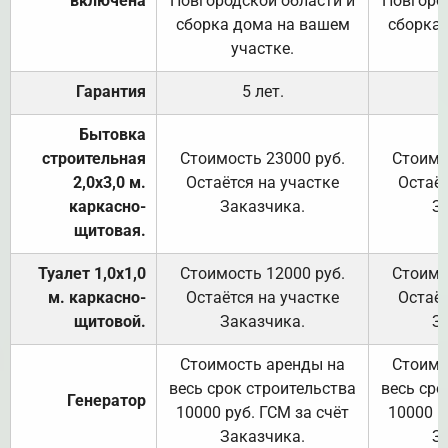
включена
Новгородской области и
Новгоро
сборка дома на вашем
сборка
участке.
Гарантия
5 лет.
Бытовка
строительная
Стоимость 23000 руб.
Стоимо
2,0х3,0 м.
Остаётся на участке
Остаёт
каркасно-
Заказчика.
З
щитовая.
Туалет 1,0х1,0
Стоимость 12000 руб.
Стоимо
м. каркасно-
Остаётся на участке
Остаёт
щитовой.
Заказчика.
З
Стоимость аренды на
Стоимо
весь срок строительства
весь сро
Генератор
10000 руб. ГСМ за счёт
10000 р
Заказчика.
З