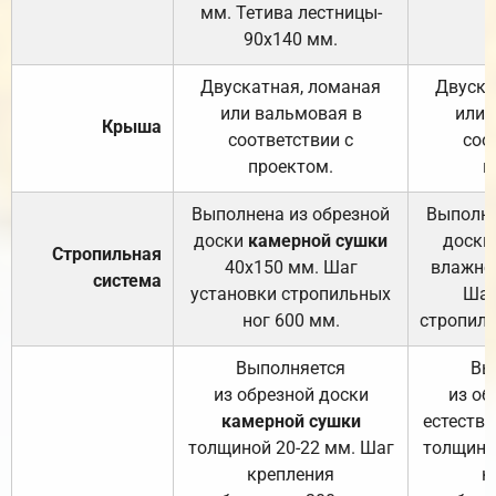
мм. Тетива лестницы-
90х140 мм.
Двускатная, ломаная
Двуска
или вальмовая в
или 
Крыша
соответствии с
соо
проектом.
п
Выполнена из обрезной
Выполне
доски
камерной сушки
доски
Стропильная
40х150 мм. Шаг
влажно
система
установки стропильных
Шаг
ног 600 мм.
стропиль
Выполняется
Вы
из обрезной доски
из об
камерной сушки
естеств
толщиной 20-22 мм. Шаг
толщино
крепления
к