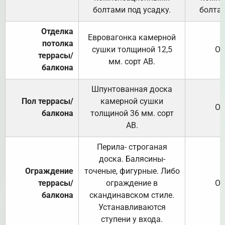
болтами под усадку.
болтам
Отделка
Евровагонка камерной
потолка
сушки толщиной 12,5
От
террасы/
мм. сорт АВ.
балкона
Шпунтованная доска
Пол террасы/
камерной сушки
От
балкона
толщиной 36 мм. сорт
АВ.
Перила- строганая
доска. Балясины-
Ограждение
точеные, фигурные. Либо
террасы/
ограждение в
От
балкона
скандинавском стиле.
Устанавливаются
ступени у входа.