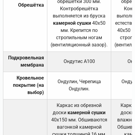
обрешетки 300 мм.
обреш
Обрешётка
Контробрешётка
Конт
выполняется из бруска
выполня
камерной сушки
40х50
естеств
мм. Крепится по
40х50 м
стропильным ногам
строп
(вентиляционный зазор).
(вентиля
Подкровельная
Ондутис А100
Он
мембрана
Кровельное
Ондулин, Черепица
Ондул
покрытие (на
Ондулин.
выбор)
Каркас из обрезной
Карка
доски
камерной сушки
доски
40х150 мм. Обшиваются
влажно
вагонкой камерной
Обшива
сушки толщиной 16 мм.
каме