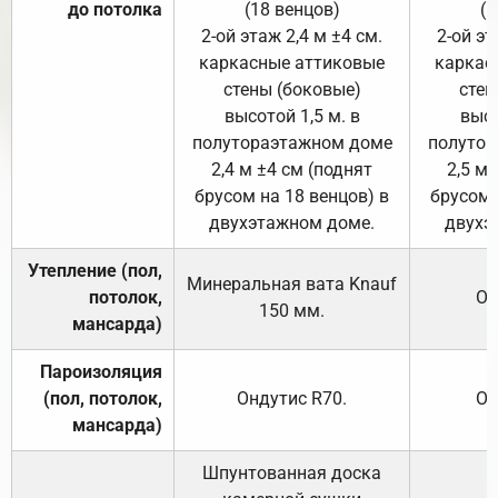
до потолка
(18 венцов)
(1
2-ой этаж 2,4 м ±4 см.
2-ой эт
каркасные аттиковые
каркас
стены (боковые)
стен
высотой 1,5 м. в
высо
полутораэтажном доме
полутор
2,4 м ±4 см (поднят
2,5 м 
брусом на 18 венцов) в
брусом 
двухэтажном доме.
двухэ
Утепление (пол,
Минеральная вата
Knauf
потолок,
От
150
мм.
мансарда)
Пароизоляция
(пол, потолок,
Ондутис
R70
.
От
мансарда)
Шпунтованная доска