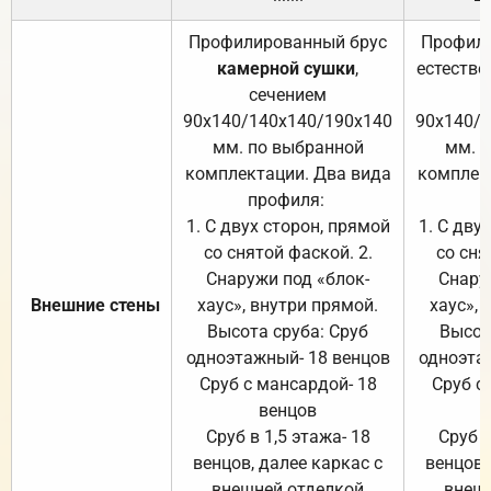
Профилированный брус
Профили
камерной сушки
,
естестве
сечением
с
90х140/140х140/190х140
90х140/
мм. по выбранной
мм. 
комплектации. Два вида
комплек
профиля:
п
1. С двух сторон, прямой
1. С дву
со снятой фаской. 2.
со сня
Снаружи под «блок-
Снару
Внешние стены
хаус», внутри прямой.
хаус», 
Высота сруба: Сруб
Высот
одноэтажный- 18 венцов
одноэта
Сруб с мансардой- 18
Сруб с
венцов
Сруб в 1,5 этажа- 18
Сруб в
венцов, далее каркас с
венцов,
внешней отделкой
внеш