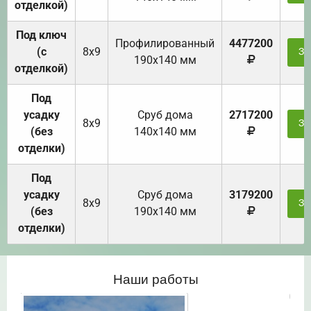
отделкой)
Под ключ
Профилированный
4477200
(с
8х9
За
190х140 мм
отделкой)
Под
усадку
Cруб дома
2717200
8х9
За
(без
140х140 мм
отделки)
Под
усадку
Cруб дома
3179200
8х9
За
(без
190х140 мм
отделки)
Наши работы