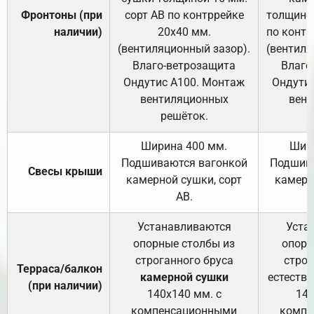
Фронтоны (при
сорт АВ по контррейке
толщиной
наличии)
20х40 мм.
по контр
(вентиляционный зазор).
(вентиля
Влаго-ветрозащита
Влаго
Ондутис А100. Монтаж
Ондути
вентиляционных
вент
решёток.
Ширина 400 мм.
Шир
Подшиваются вагонкой
Подшива
Свесы крыши
камерной сушки, сорт
камерн
АВ.
Устанавливаются
Уста
опорные столбы из
опорн
строганного бруса
строг
Терраса/балкон
камерной сушки
естеств
(при наличии)
140х140 мм. с
140
компенсационными
компе