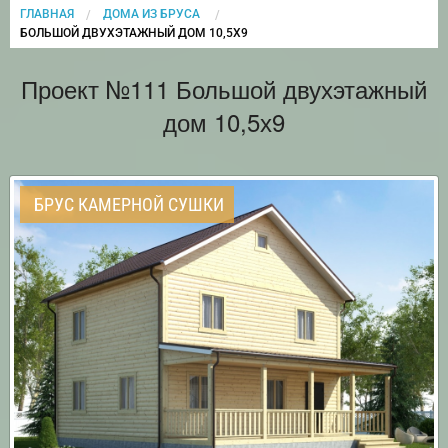
ГЛАВНАЯ
ДОМА ИЗ БРУСА
CURRENT:
БОЛЬШОЙ ДВУХЭТАЖНЫЙ ДОМ 10,5Х9
Проект №111 Большой двухэтажный
дом 10,5х9
БРУС КАМЕРНОЙ СУШКИ