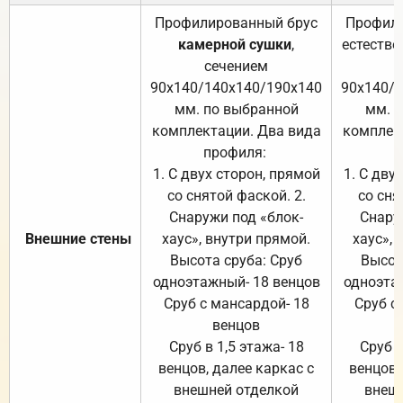
Профилированный брус
Профили
камерной сушки
,
естестве
сечением
с
90х140/140х140/190х140
90х140/
мм. по выбранной
мм. 
комплектации. Два вида
комплек
профиля:
п
1. С двух сторон, прямой
1. С дву
со снятой фаской. 2.
со сня
Снаружи под «блок-
Снару
Внешние стены
хаус», внутри прямой.
хаус», 
Высота сруба: Сруб
Высот
одноэтажный- 18 венцов
одноэта
Сруб с мансардой- 18
Сруб с
венцов
Сруб в 1,5 этажа- 18
Сруб в
венцов, далее каркас с
венцов,
внешней отделкой
внеш