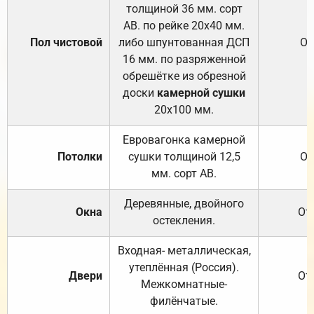
толщиной 36 мм. сорт
АВ. по рейке 20х40 мм.
Пол чистовой
либо шпунтованная ДСП
От
16 мм. по разряженной
обрешётке из обрезной
доски
камерной сушки
20х100 мм.
Евровагонка камерной
Потолки
сушки толщиной 12,5
От
мм. сорт АВ.
Деревянные, двойного
Окна
От
остекления.
Входная- металлическая,
утеплённая (Россия).
Двери
От
Межкомнатные-
филёнчатые.