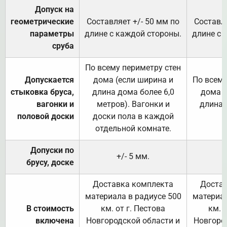
Допуск на
геометрические
Составляет +/- 50 мм по
Составля
параметры
длине с каждой стороны.
длине с 
сруба
По всему периметру стен
Допускается
дома (если ширина и
По всему
стыковка бруса,
длина дома более 6,0
дома (
вагонки и
метров). Вагонки и
длина 
половой доски
доски пола в каждой
отдельной комнате.
Допуски по
+/- 5 мм.
брусу, доске
Доставка комплекта
Достав
материала в радиусе 500
материал
В стоимость
км. от г. Пестова
км. 
включена
Новгородской области и
Новгоро