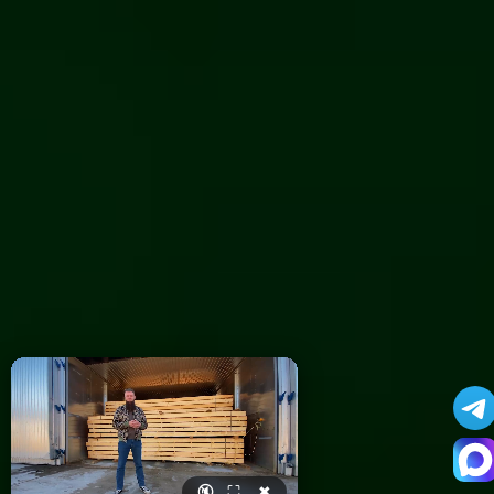
🔇
⛶
✖