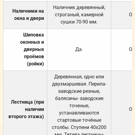
Наличник деревянный,
Наличники на
строганый, камерной
От
окна и двери
сушки 70-90 мм.
Шиповка
оконных и
дверных
Да.
От
проёмов
(ройки)
Деревянная, одно или
двухмаршевая. Перила-
заводские резные,
балясины- заводские
Лестница (при
точеные,
наличии
От
устанавливаются
второго этажа)
стартовые точёные
столбы. Ступени 40х200
мм. Тетива лестницы-