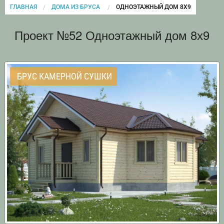
ГЛАВНАЯ
ДОМА ИЗ БРУСА
CURRENT:
ОДНОЭТАЖНЫЙ ДОМ 8Х9
Проект №52 Одноэтажный дом 8х9
БРУС КАМЕРНОЙ СУШКИ