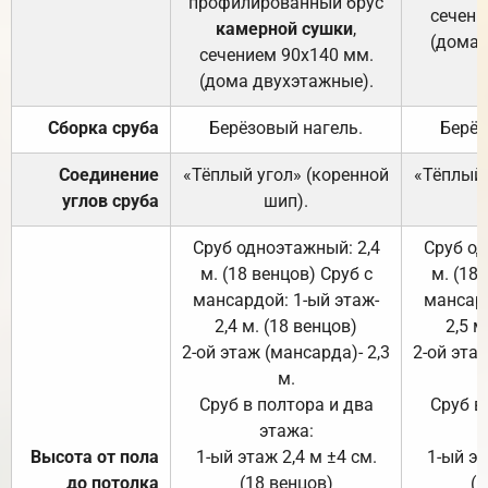
профилированный брус
сечени
камерной сушки
,
(дома 
сечением 90х140 мм.
(дома двухэтажные).
Сборка сруба
Берёзовый нагель.
Берёз
Соединение
«Тёплый угол» (коренной
«Тёплый 
углов сруба
шип).
Сруб одноэтажный: 2,4
Сруб од
м. (18 венцов) Сруб с
м. (18
мансардой: 1-ый этаж-
мансард
2,4 м. (18 венцов)
2,5 м
2-ой этаж (мансарда)- 2,3
2-ой этаж
м.
Сруб в полтора и два
Сруб в
этажа:
Высота от пола
1-ый этаж 2,4 м ±4 см.
1-ый эт
до потолка
(18 венцов)
(1