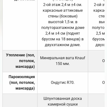
2-ой этаж 2,4 м ±4 см.
2-ой эт
каркасные аттиковые
каркас
стены (боковые)
стен
высотой 1,5 м. в
высо
полутораэтажном доме
полутор
2,4 м ±4 см (поднят
2,5 м 
брусом на 18 венцов) в
брусом 
двухэтажном доме.
двухэ
Утепление (пол,
Минеральная вата
Knauf
потолок,
От
150
мм.
мансарда)
Пароизоляция
(пол, потолок,
Ондутис
R70
.
От
мансарда)
Шпунтованная доска
камерной сушки