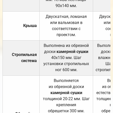
90х140 мм.
Двускатная, ломаная
Двуска
или вальмовая в
или 
Крыша
соответствии с
соо
проектом.
п
Выполнена из обрезной
Выполне
доски
камерной сушки
доски
Стропильная
40х150 мм. Шаг
влажно
система
установки стропильных
Шаг
ног 600 мм.
стропиль
Выполняется
Вы
из обрезной доски
из об
камерной сушки
естеств
толщиной 20-22 мм. Шаг
толщино
крепления
к
обрешетки 300 мм.
обреш