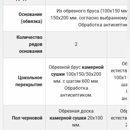
Из обрезного бруса (100х150 мм.
Основание
150х200 мм. согласно выбранному с
(обвязка)
Обработка антисептик
Количество
рядов
2
основания
Обр
Обрезной брус
камерной
естеств
сушки
100х150/50х200
Цокольное
100х15
мм. с шагом 600 мм.
перекрытие
шаг
Обработка
О
антисептиком.
ант
Обрезная доска
Обр
Пол черновой
камерной сушки
20х100
естеств
мм.
2