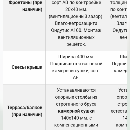
Фронтоны (при
сорт АВ по контррейке
толщиной
наличии)
20х40 мм.
по контр
(вентиляционный зазор).
(вентиля
Влаго-ветрозащита
Влаго
Ондутис А100. Монтаж
Ондути
вентиляционных
вент
решёток.
Ширина 400 мм.
Шир
Подшиваются вагонкой
Подшива
Свесы крыши
камерной сушки, сорт
камерн
АВ.
Устанавливаются
Уста
опорные столбы из
опорн
строганного бруса
строг
Терраса/балкон
камерной сушки
естеств
(при наличии)
140х140 мм. с
140
компенсационными
компе