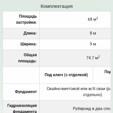
Комплектация
Площадь
2
68 м
застройки:
Длина:
8 м
Ширина:
9 м
Общая
2
74.7 м
площадь:
Под 
Под ключ (с отделкой)
Свайно-винтовой или ж/б сваи (р
Фундамент
отдельно).
Гидроизоляция
Рубероид в два слоя
фундамента