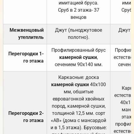
имитацией бруса.
имит
Сруб в 2 этажа- 37
Сруб 
венцов
Межвенцовый
Джут (льноджутовое
Джут 
утеплитель
полотно).
п
Профилированный брус
Профили
Перегородки 1-
камерной сушки
,
естестве
го этажа
сечением 90х140 мм.
сечени
Каркасные: доска
камерной сушки
40х100
Карк
мм, обшитые
естеств
евровагонкой хвойных
40х10
пород, камерной сушки,
манса
Перегородки 2-
толщиной 12,5 мм. сорт
этажа
го этажа
«АВ» (дома с мансардой
профили
и в 1,5 этажа). Брусовые:
естестве