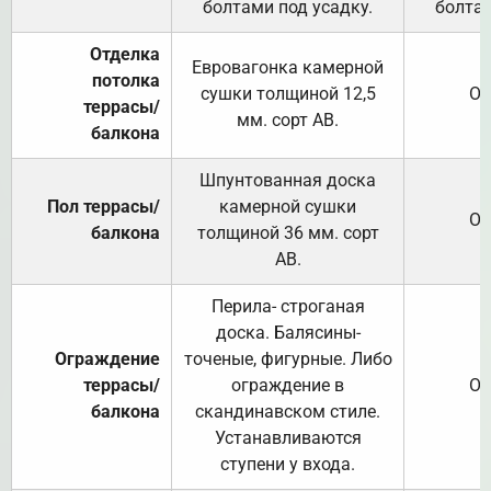
болтами под усадку.
болтам
Отделка
Евровагонка камерной
потолка
сушки толщиной 12,5
От
террасы/
мм. сорт АВ.
балкона
Шпунтованная доска
Пол террасы/
камерной сушки
От
балкона
толщиной 36 мм. сорт
АВ.
Перила- строганая
доска. Балясины-
Ограждение
точеные, фигурные. Либо
террасы/
ограждение в
От
балкона
скандинавском стиле.
Устанавливаются
ступени у входа.