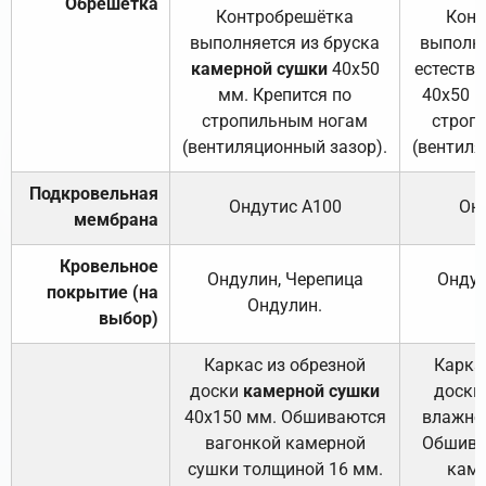
Обрешётка
Контробрешётка
Конт
выполняется из бруска
выполня
камерной сушки
40х50
естеств
мм. Крепится по
40х50 м
стропильным ногам
строп
(вентиляционный зазор).
(вентиля
Подкровельная
Ондутис А100
Он
мембрана
Кровельное
Ондулин, Черепица
Ондул
покрытие (на
Ондулин.
выбор)
Каркас из обрезной
Карка
доски
камерной сушки
доски
40х150 мм. Обшиваются
влажно
вагонкой камерной
Обшива
сушки толщиной 16 мм.
каме