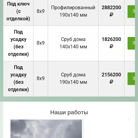
Под ключ
Профилированный
2882200
(с
8х9
За
190х140 мм
отделкой)
Под
усадку
Cруб дома
1826200
8х9
За
(без
140х140 мм
отделки)
Под
усадку
Cруб дома
2156200
8х9
За
(без
190х140 мм
отделки)
Наши работы