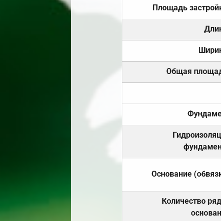
Площадь застрой
Дли
Шири
Общая площа
Фундаме
Гидроизоля
фундамен
Основание (обвяз
Количество ря
основа