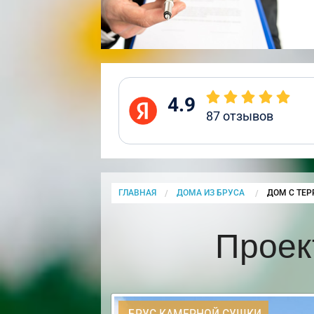
4.9
87
отзывов
ГЛАВНАЯ
ДОМА ИЗ БРУСА
CURRENT:
ДОМ С ТЕР
Проек
БРУС КАМЕРНОЙ СУШКИ