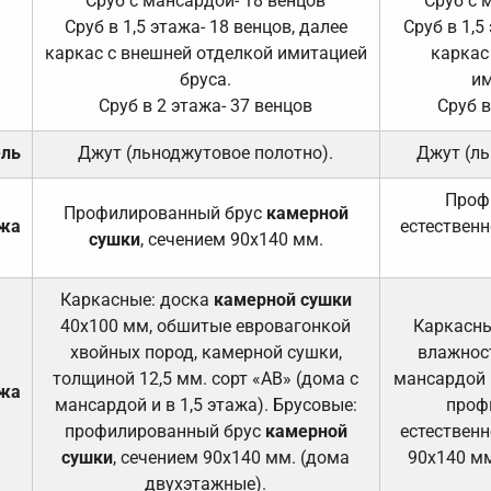
Сруб с мансардой- 18 венцов
Сруб с 
Сруб в 1,5 этажа- 18 венцов, далее
Сруб в 1,5
каркас с внешней отделкой имитацией
каркас
бруса.
им
Сруб в 2 этажа- 37 венцов
Сруб в
ель
Джут (льноджутовое полотно).
Джут (ль
Проф
Профилированный брус
камерной
ажа
естественн
сушки
, сечением 90х140 мм.
Каркасные: доска
камерной сушки
40х100 мм, обшитые евровагонкой
Каркасны
хвойных пород, камерной сушки,
влажност
толщиной 12,5 мм. сорт «АВ» (дома с
мансардой и
ажа
мансардой и в 1,5 этажа). Брусовые:
проф
профилированный брус
камерной
естественн
сушки
, сечением 90х140 мм. (дома
90х140 мм
двухэтажные).