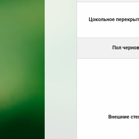
Цокольное перекры
Пол черно
Внешние ст