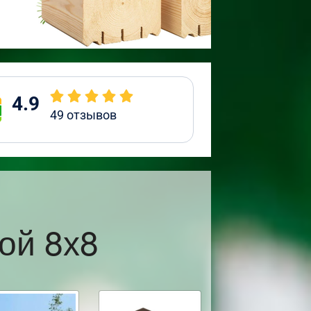
4.9
49
отзывов
ой 8х8