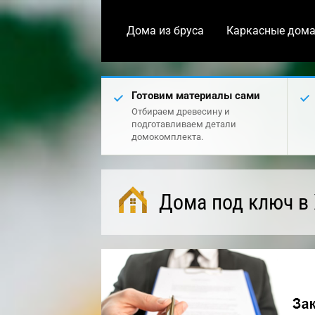
Дома из бруса
Каркасные дом
Готовим материалы сами
Отбираем древесину и
подготавливаем детали
домокомплекта.
Дома под ключ в