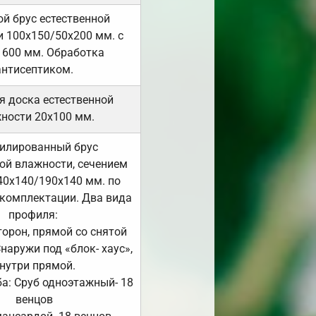
й брус естественной
 100х150/50х200 мм. с
 600 мм. Обработка
антисептиком.
я доска естественной
ности 20х100 мм.
илированный брус
ой влажности, сечением
40х140/190х140 мм. по
комплектации. Два вида
профиля:
сторон, прямой со снятой
Снаружи под «блок- хаус»,
нутри прямой.
а: Сруб одноэтажный- 18
венцов