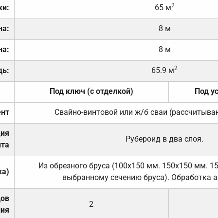
2
ки:
65 м
на:
8 м
на:
8 м
2
дь:
65.9 м
Под ключ (с отделкой)
Под у
нт
Свайно-винтовой или ж/б сваи (рассчитыва
ция
Рубероид в два слоя.
та
Из обрезного бруса (100х150 мм. 150х150 мм. 1
ка)
выбранному сечению бруса). Обработка а
дов
2
ния