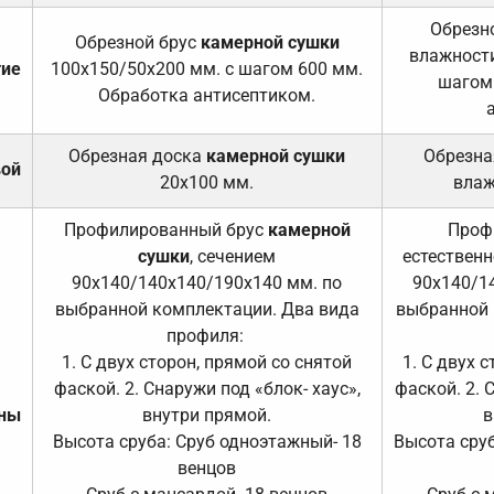
Обрезно
Обрезной брус
камерной сушки
влажности
тие
100х150/50х200 мм. с шагом 600 мм.
шагом
Обработка антисептиком.
Обрезная доска
камерной сушки
Обрезна
вой
20х100 мм.
влаж
Профилированный брус
камерной
Проф
сушки
, сечением
естественн
90х140/140х140/190х140 мм. по
90х140/1
выбранной комплектации. Два вида
выбранной 
профиля:
1. С двух сторон, прямой со снятой
1. С двух 
фаской. 2. Снаружи под «блок- хаус»,
фаской. 2. 
ены
внутри прямой.
в
Высота сруба: Сруб одноэтажный- 18
Высота сруб
венцов