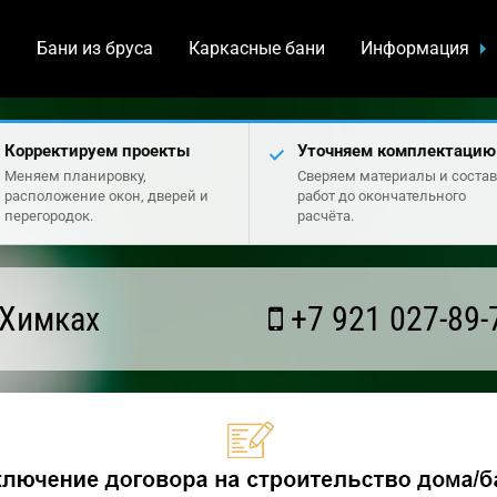
а
Бани из бруса
Каркасные бани
Информация
Корректируем проекты
Уточняем комплектацию
Меняем планировку,
Сверяем материалы и состав
расположение окон, дверей и
работ до окончательного
перегородок.
расчёта.
 Химках
+7 921 027-89-