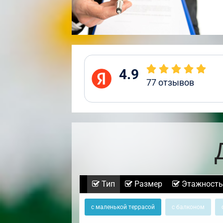
4.9
77
отзывов
Тип
Размер
Этажность
с маленькой террасой
с балконом