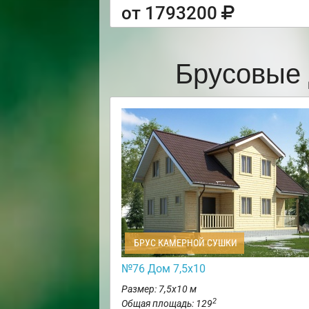
от 1793200
Брусовые 
БРУС КАМЕРНОЙ СУШКИ
№76 Дом 7,5х10
Размер: 7,5х10 м
2
Общая площадь: 129