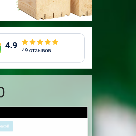
4.9
49
отзывов
0
расой