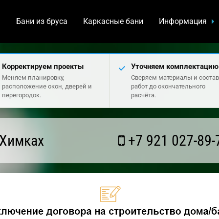
а
Бани из бруса
Каркасные бани
Информация
Корректируем проекты
Уточняем комплектацию
Меняем планировку,
Сверяем материалы и состав
расположение окон, дверей и
работ до окончательного
перегородок.
расчёта.
 Химках
+7 921 027-89-