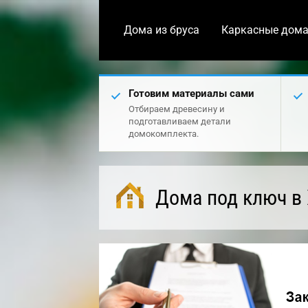
Дома из бруса
Каркасные дом
Готовим материалы сами
Отбираем древесину и
подготавливаем детали
домокомплекта.
Дома под ключ в