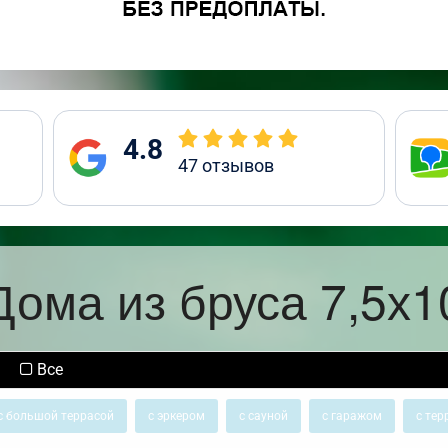
4.8
47
отзывов
Дома из бруса 7,5х1
Все
с большой террасой
с эркером
с сауной
с гаражом
с тер