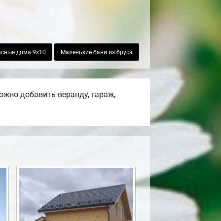
асные дома 9х10
Маленькие бани из бруса
ожно добавить веранду, гараж,