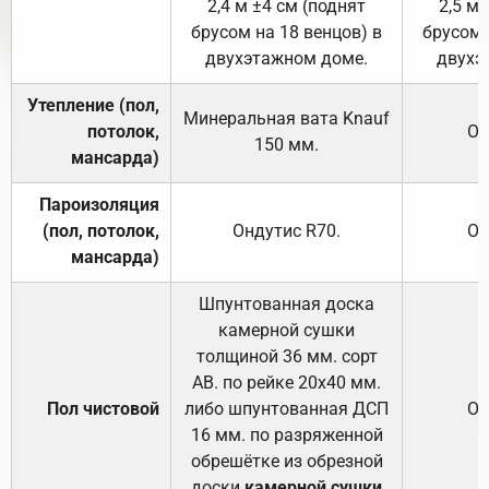
2,4 м ±4 см (поднят
2,5 м 
брусом на 18 венцов) в
брусом 
двухэтажном доме.
двухэ
Утепление (пол,
Минеральная вата
Knauf
потолок,
От
150
мм.
мансарда)
Пароизоляция
(пол, потолок,
Ондутис
R70
.
От
мансарда)
Шпунтованная доска
камерной сушки
толщиной 36 мм. сорт
АВ. по рейке 20х40 мм.
Пол чистовой
либо шпунтованная ДСП
От
16 мм. по разряженной
обрешётке из обрезной
доски
камерной сушки