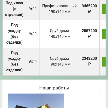
Под ключ
Профилированный
3465200
(с
9х11
З
190х140 мм
отделкой)
Под
усадку
Cруб дома
2057200
9х11
З
(без
140х140 мм
отделки)
Под
усадку
Cруб дома
2343200
9х11
З
(без
190х140 мм
отделки)
Наши работы