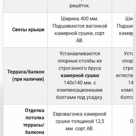
решёток.
Ширина 400 мм.
Шир
Подшиваются вагонкой
Подшива
Свесы крыши
камерной сушки, сорт
камерн
АВ.
Устанавливаются
Уста
опорные столбы из
опорн
строганного бруса
строг
Терраса/балкон
камерной сушки
естеств
(при наличии)
140х140 мм. с
140
компенсационными
компе
болтами под усадку.
болтам
Отделка
Евровагонка камерной
потолка
сушки толщиной 12,5
От
террасы/
мм. сорт АВ.
балкона