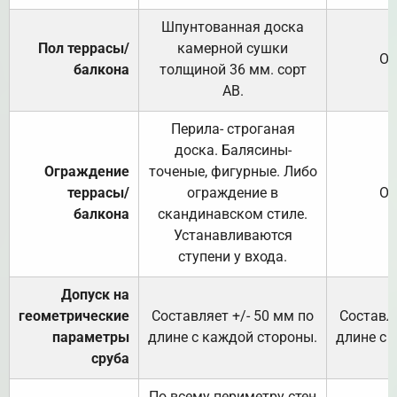
Шпунтованная доска
Пол террасы/
камерной сушки
От
балкона
толщиной 36 мм. сорт
АВ.
Перила- строганая
доска. Балясины-
Ограждение
точеные, фигурные. Либо
террасы/
ограждение в
От
балкона
скандинавском стиле.
Устанавливаются
ступени у входа.
Допуск на
геометрические
Составляет +/- 50 мм по
Составля
параметры
длине с каждой стороны.
длине с 
сруба
По всему периметру стен