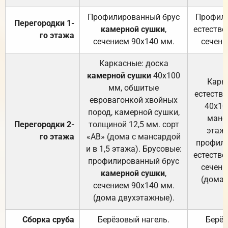
Профилированный брус
Профили
Перегородки 1-
камерной сушки
,
естестве
го этажа
сечением 90х140 мм.
сечени
Каркасные: доска
камерной сушки
40х100
Карк
мм, обшитые
естеств
евровагонкой хвойных
40х10
пород, камерной сушки,
манса
Перегородки 2-
толщиной 12,5 мм. сорт
этажа
го этажа
«АВ» (дома с мансардой
профили
и в 1,5 этажа). Брусовые:
естестве
профилированный брус
сечени
камерной сушки
,
(дома 
сечением 90х140 мм.
(дома двухэтажные).
Сборка сруба
Берёзовый нагель.
Берёз