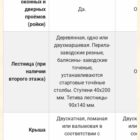
оконных и
дверных
Да.
От
проёмов
(ройки)
Деревянная, одно или
двухмаршевая. Перила-
заводские резные,
балясины- заводские
Лестница (при
точеные,
наличии
От
устанавливаются
второго этажа)
стартовые точёные
столбы. Ступени 40х200
мм. Тетива лестницы-
90х140 мм.
Двускатная, ломаная
Двуска
или вальмовая в
или 
Крыша
соответствии с
соо