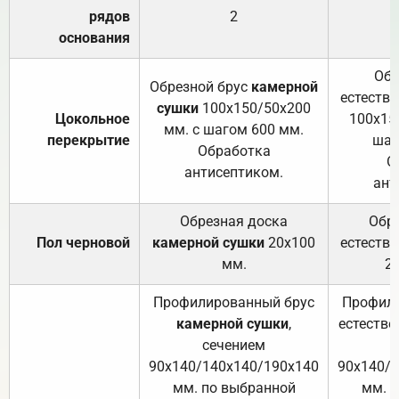
рядов
2
основания
Обр
Обрезной брус
камерной
естеств
сушки
100х150/50х200
Цокольное
100х15
мм. с шагом 600 мм.
перекрытие
шаг
Обработка
О
антисептиком.
ант
Обрезная доска
Обр
Пол черновой
камерной сушки
20х100
естеств
мм.
2
Профилированный брус
Профили
камерной сушки
,
естестве
сечением
с
90х140/140х140/190х140
90х140/
мм. по выбранной
мм. 