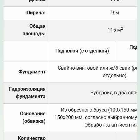
Ширина:
9 м
Общая
2
115 м
площадь:
Под 
Под ключ (с отделкой)
Свайно-винтовой или ж/б сваи (р
Фундамент
отдельно).
Гидроизоляция
Рубероид в два слоя
фундамента
Из обрезного бруса (100х150 мм.
Основание
150х200 мм. согласно выбранному с
(обвязка)
Обработка антисептик
Количество