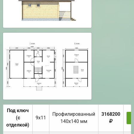
Под ключ
Профилированный
3168200
(с
9х11
З
140х140 мм
отделкой)