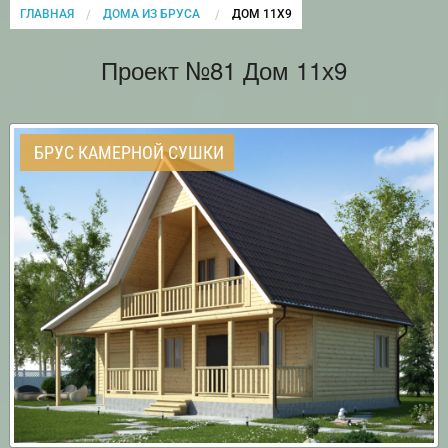
ГЛАВНАЯ
ДОМА ИЗ БРУСА
CURRENT:
ДОМ 11Х9
Проект №81 Дом 11х9
БРУС КАМЕРНОЙ СУШКИ