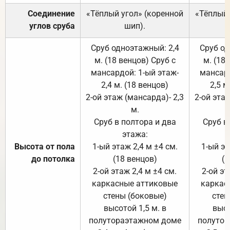
Соединение
«Тёплый угол» (коренной
«Тёплый 
углов сруба
шип).
Сруб одноэтажный: 2,4
Сруб од
м. (18 венцов) Сруб с
м. (18
мансардой: 1-ый этаж-
мансард
2,4 м. (18 венцов)
2,5 м
2-ой этаж (мансарда)- 2,3
2-ой этаж
м.
Сруб в полтора и два
Сруб в
этажа:
Высота от пола
1-ый этаж 2,4 м ±4 см.
1-ый эт
до потолка
(18 венцов)
(1
2-ой этаж 2,4 м ±4 см.
2-ой эт
каркасные аттиковые
каркас
стены (боковые)
стен
высотой 1,5 м. в
высо
полутораэтажном доме
полутор