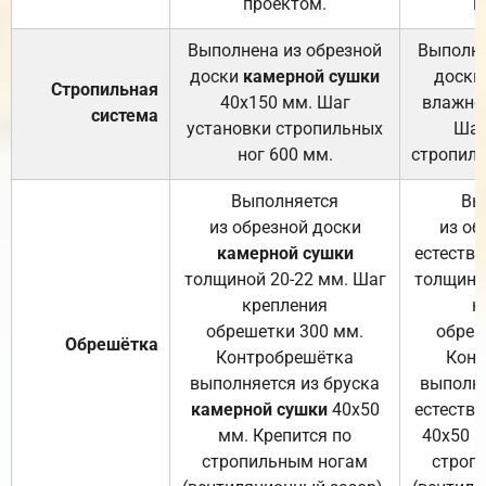
проектом.
п
Выполнена из обрезной
Выполне
доски
камерной сушки
доски
Стропильная
40х150 мм. Шаг
влажно
система
установки стропильных
Шаг
ног 600 мм.
стропиль
Выполняется
Вы
из обрезной доски
из об
камерной сушки
естеств
толщиной 20-22 мм. Шаг
толщино
крепления
к
обрешетки 300 мм.
обреш
Обрешётка
Контробрешётка
Конт
выполняется из бруска
выполня
камерной сушки
40х50
естеств
мм. Крепится по
40х50 м
стропильным ногам
строп