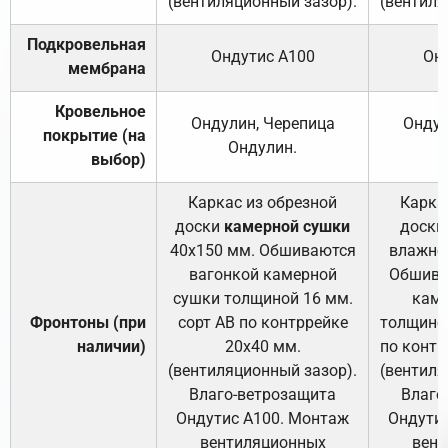
(вентиляционный зазор).
(вентиля
Подкровельная
Ондутис А100
Он
мембрана
Кровельное
Ондулин, Черепица
Ондул
покрытие (на
Ондулин.
выбор)
Каркас из обрезной
Карка
доски
камерной сушки
доски
40х150 мм. Обшиваются
влажно
вагонкой камерной
Обшива
сушки толщиной 16 мм.
каме
Фронтоны (при
сорт АВ по контррейке
толщиной
наличии)
20х40 мм.
по контр
(вентиляционный зазор).
(вентиля
Влаго-ветрозащита
Влаго
Ондутис А100. Монтаж
Ондути
вентиляционных
вент