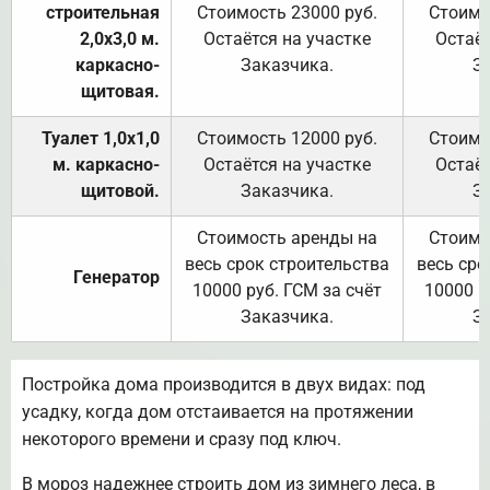
строительная
Стоимость 23000 руб.
Стоимо
2,0х3,0 м.
Остаётся на участке
Остаёт
каркасно-
Заказчика.
З
щитовая.
Туалет 1,0х1,0
Стоимость 12000 руб.
Стоимо
м. каркасно-
Остаётся на участке
Остаёт
щитовой.
Заказчика.
З
Стоимость аренды на
Стоимо
весь срок строительства
весь сро
Генератор
10000 руб. ГСМ за счёт
10000 р
Заказчика.
З
Постройка дома производится в двух видах: под
усадку, когда дом отстаивается на протяжении
некоторого времени и сразу под ключ.
В мороз надежнее строить дом из зимнего леса, в