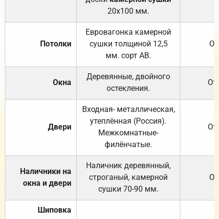
20х100 мм.
Евровагонка камерной
Потолки
сушки толщиной 12,5
От
мм. сорт АВ.
Деревянные, двойного
Окна
От
остекления.
Входная- металлическая,
утеплённая (Россия).
Двери
От
Межкомнатные-
филёнчатые.
Наличник деревянный,
Наличники на
строганый, камерной
От
окна и двери
сушки 70-90 мм.
Шиповка