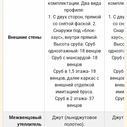
комплектации. Два вида
комплек
профиля:
п
1. С двух сторон, прямой
1. С дву
со снятой фаской. 2.
со сня
Снаружи под «блок-
Снару
Внешние стены
хаус», внутри прямой.
хаус», 
Высота сруба: Сруб
Высот
одноэтажный- 18 венцов
одноэта
Сруб с мансардой- 18
Сруб с
венцов
Сруб в 1,5 этажа- 18
Сруб в
венцов, далее каркас с
венцов,
внешней отделкой
внеш
имитацией бруса.
имит
Сруб в 2 этажа- 37
Сруб 
венцов
Межвенцовый
Джут (льноджутовое
Джут 
утеплитель
полотно).
п