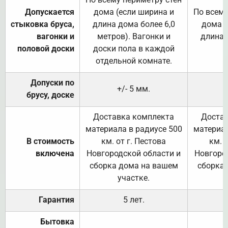
Допускается
дома (если ширина и
По всему
стыковка бруса,
длина дома более 6,0
дома (
вагонки и
метров). Вагонки и
длина 
половой доски
доски пола в каждой
отдельной комнате.
Допуски по
+/- 5 мм.
брусу, доске
Доставка комплекта
Достав
материала в радиусе 500
материал
В стоимость
км. от г. Пестова
км. 
включена
Новгородской области и
Новгоро
сборка дома на вашем
сборка
участке.
Гарантия
5 лет.
Бытовка