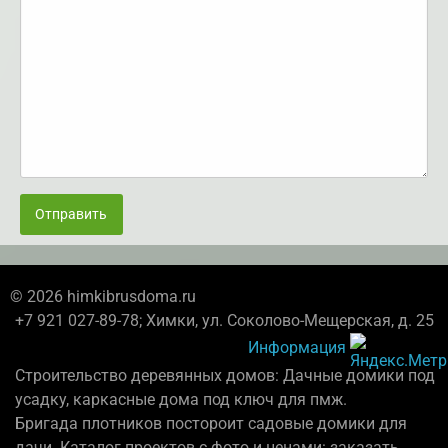
Отправить
© 2026 himkibrusdoma.ru
+7 921 027-89-78; Химки, ул. Соколово-Мещерская, д. 25
Информация
Строительство деревянных домов: Дачные домики под
усадку, каркасные дома под ключ для пмж.
Бригада плотников постороит садовые домики для
дачи. Каталог проектов с фото и ценами: заказать