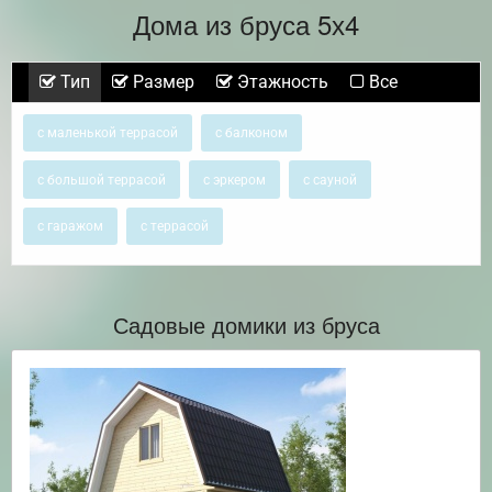
Дома из бруса 5х4
Тип
Размер
Этажность
Все
с маленькой террасой
с балконом
с большой террасой
с эркером
с сауной
с гаражом
с террасой
Садовые домики из бруса