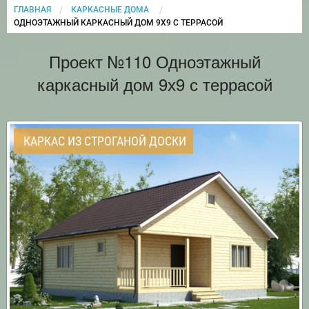
ГЛАВНАЯ
КАРКАСНЫЕ ДОМА
CURRENT:
ОДНОЭТАЖНЫЙ КАРКАСНЫЙ ДОМ 9Х9 С ТЕРРАСОЙ
Проект №110 Одноэтажный
каркасный дом 9х9 с террасой
КАРКАС ИЗ СТРОГАНОЙ ДОСКИ