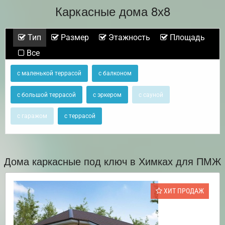
Каркасные дома 8х8
Тип
Размер
Этажность
Площадь
Все
с маленькой террасой
с балконом
с большой террасой
с эркером
с сауной
с гаражом
с террасой
Дома каркасные под ключ в Химках для ПМЖ
ХИТ ПРОДАЖ