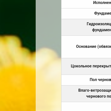
Исполне
Фундаме
Гидроизоля
фундамен
Основание (обвяз
Цокольное перекры
Пол черно
Влаго-ветрозащ
чернового п