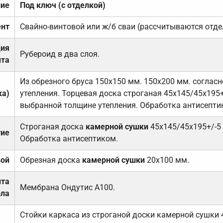
ние
Под ключ (с отделкой)
нт
Свайно-винтовой или ж/б сваи (рассчитываются отде
ция
Рубероид в два слоя.
та
Из обрезного бруса 150х150 мм. 150х200 мм. соглас
ка)
утепления. Торцевая доска строганая 45х145/45х195+
выбранной толщине утепления. Обработка антисепти
Строганая доска
камерной сушки
45х145/45х195+/-5
тие
Обработка антисептиком.
вой
Обрезная доска
камерной сушки
20х100 мм.
ита
Мембрана Ондутис А100.
ола
Стойки каркаса из строганой доски камерной сушки 