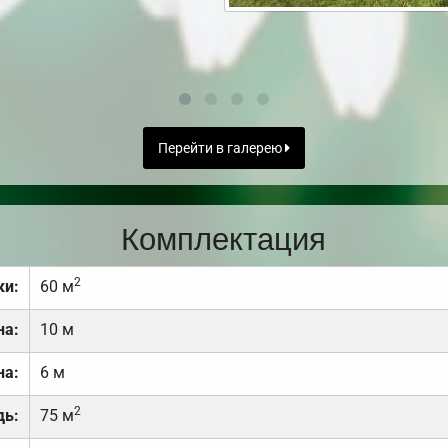
Перейти в галерею
Комплектация
2
ки:
60 м
на:
10 м
на:
6 м
2
дь:
75 м