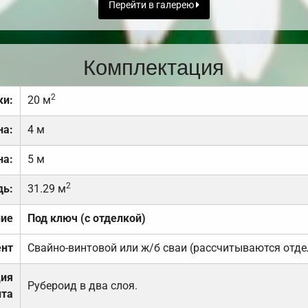
Перейти в галерею
Комплектация
2
ки:
20 м
на:
4 м
на:
5 м
2
дь:
31.29 м
ние
Под ключ (с отделкой)
нт
Свайно-винтовой или ж/б сваи (рассчитываются отде
ция
Рубероид в два слоя.
та