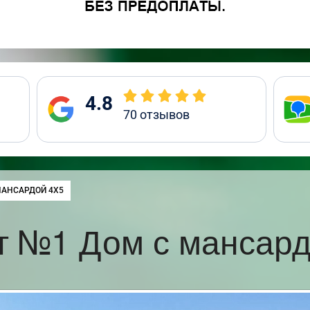
4.8
70
отзывов
:
МАНСАРДОЙ 4Х5
т №1 Дом с мансард