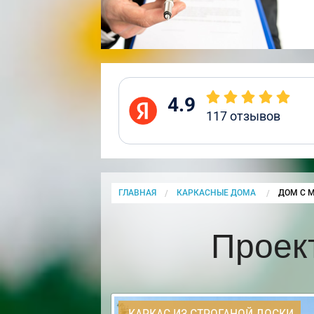
4.9
117
отзывов
ГЛАВНАЯ
КАРКАСНЫЕ ДОМА
CURRENT
ДОМ С 
Проек
КАРКАС ИЗ СТРОГАНОЙ ДОСКИ