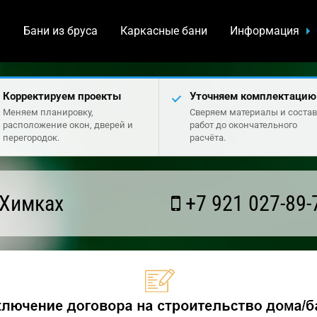
а
Бани из бруса
Каркасные бани
Информация
Корректируем проекты
Уточняем комплектацию
Меняем планировку,
Сверяем материалы и состав
расположение окон, дверей и
работ до окончательного
перегородок.
расчёта.
 Химках
+7 921 027-89-