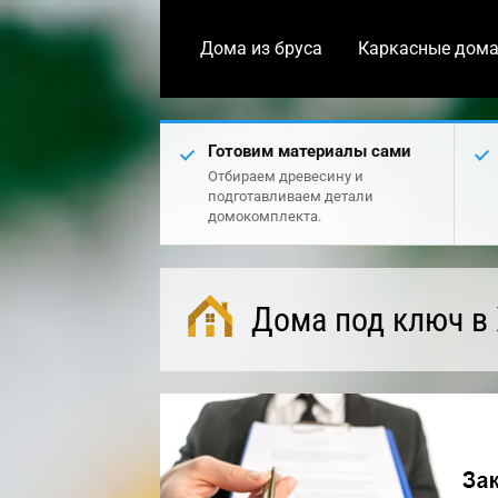
Дома из бруса
Каркасные дом
Готовим материалы сами
Отбираем древесину и
подготавливаем детали
домокомплекта.
Дома под ключ в