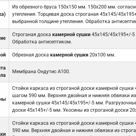
Из обрезного бруса 150х150 мм. 150х200 мм. соглас
ка)
утепления. Торцевая доска строганая 45х145/45х195+
выбранной толщине утепления. Обработка антисепти
Строганая доска
камерной сушки
45х145/45х195+/-5
тие
Обработка антисептиком.
вой
Обрезная доска
камерной сушки
20х100 мм.
ита
Мембрана Ондутис А100.
ола
Стойки каркаса из строганой доски камерной сушки 
шагом 590 мм. Верхняя двойная и нижняя обвязки из
ены
камерной сушки 45х145/45х195+/-5 мм. Разгрузочный
доски 45х145+/-5 мм. Укосины из строганой доски 20
Стойки каркаса из строганой доски камерной сушки 
590 мм. Верхняя двойная и нижняя обвязки из строга
дки