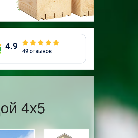
4.9
49
отзывов
ой 4х5