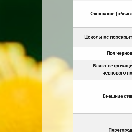
Основание (обвяз
Цокольное перекры
Пол черно
Влаго-ветрозащ
чернового п
Внешние ст
Перегоро