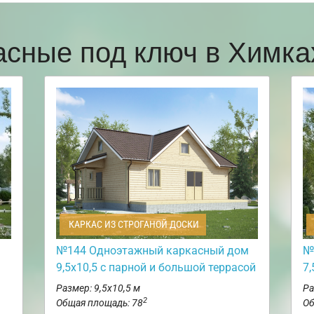
асные под ключ в Химк
КАРКАС ИЗ СТРОГАНОЙ ДОСКИ
№144 Одноэтажный каркасный дом
№
9,5х10,5 с парной и большой террасой
7,
Размер: 9,5х10,5 м
Ра
2
Общая площадь: 78
Об