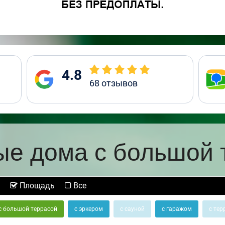
4.8
68
отзывов
ые дома с большой 
Площадь
Все
с большой террасой
с эркером
с сауной
с гаражом
с тер