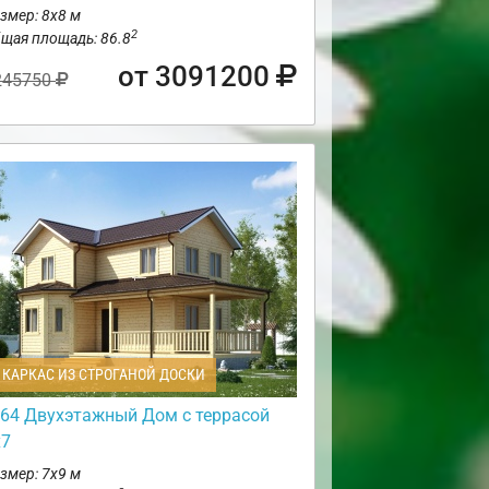
змер: 8х8 м
2
щая площадь: 86.8
от 3091200
245750
КАРКАС ИЗ СТРОГАНОЙ ДОСКИ
64 Двухэтажный Дом с террасой
х7
змер: 7х9 м