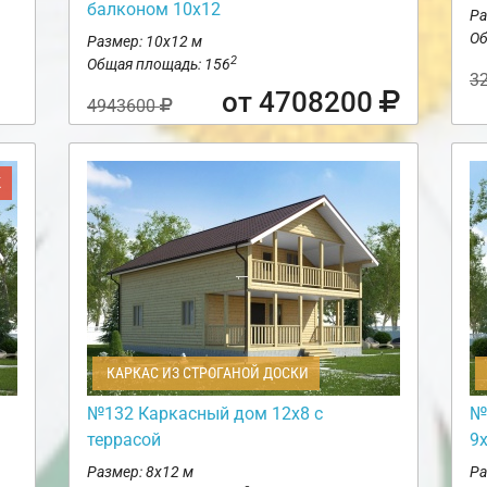
балконом 10х12
Ра
Об
Размер: 10х12 м
2
Общая площадь: 156
3
от 4708200
4943600
Ж
КАРКАС ИЗ СТРОГАНОЙ ДОСКИ
№132 Каркасный дом 12х8 с
№
террасой
9
Размер: 8х12 м
Ра