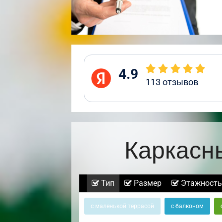
4.9
113
отзывов
Каркасн
Тип
Размер
Этажность
с маленькой террасой
с балконом