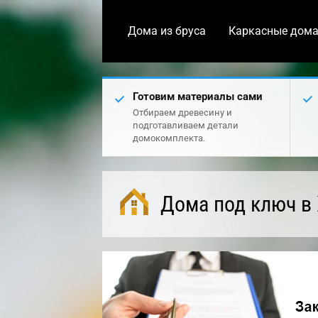
Дома из бруса
Каркасные дом
Готовим материалы сами
Отбираем древесину и
подготавливаем детали
домокомплекта.
Дома под ключ в