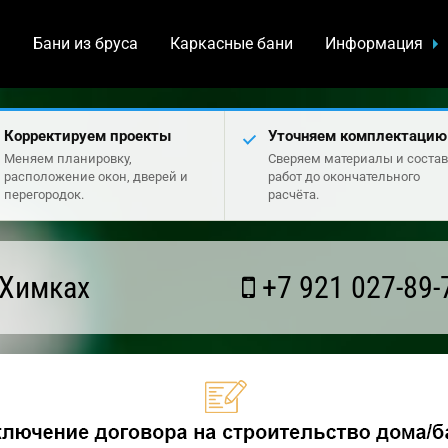
а
Бани из бруса
Каркасные бани
Информация
Корректируем проекты
Уточняем комплектацию
Меняем планировку,
Сверяем материалы и состав
расположение окон, дверей и
работ до окончательного
перегородок.
расчёта.
 Химках
+7 921 027-89-