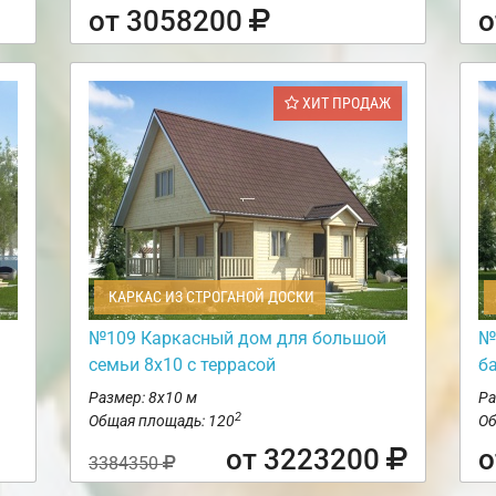
от 3058200
о
ХИТ ПРОДАЖ
КАРКАС ИЗ СТРОГАНОЙ ДОСКИ
№109 Каркасный дом для большой
№
семьи 8х10 с террасой
б
Размер: 8х10 м
Ра
2
Общая площадь: 120
Об
от 3223200
о
3384350