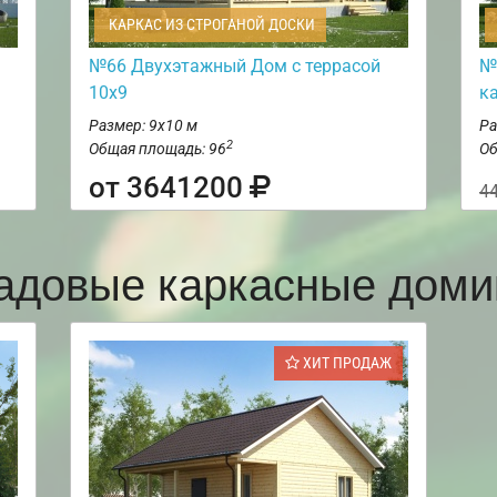
КАРКАС ИЗ СТРОГАНОЙ ДОСКИ
№66 Двухэтажный Дом с террасой
№
10х9
к
Размер: 9х10 м
Ра
2
Общая площадь: 96
Об
от 3641200
4
адовые каркасные доми
ХИТ ПРОДАЖ