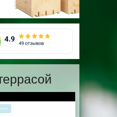
4.9
49
отзывов
террасой
расой