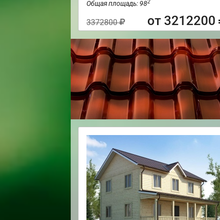
2
Общая площадь: 98
от 3212200
3372800