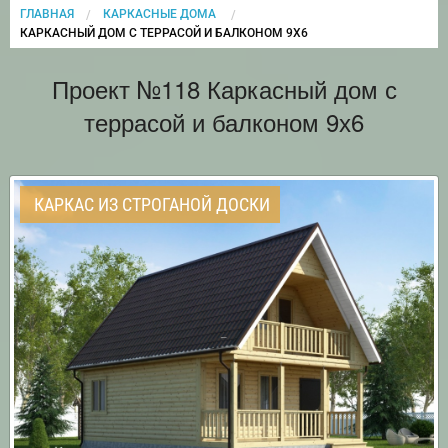
ГЛАВНАЯ
КАРКАСНЫЕ ДОМА
CURRENT:
КАРКАСНЫЙ ДОМ С ТЕРРАСОЙ И БАЛКОНОМ 9Х6
Проект №118 Каркасный дом с
террасой и балконом 9х6
КАРКАС ИЗ СТРОГАНОЙ ДОСКИ