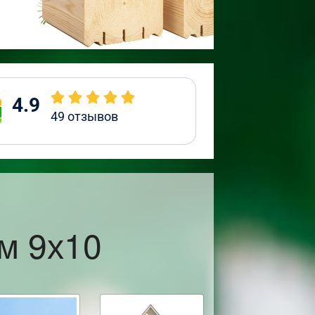
4.9
49
отзывов
м 9х10