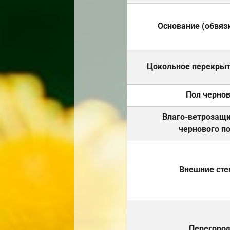
Основание (обвяз
Цокольное перекры
Пол черно
Влаго-ветрозащ
чернового п
Внешние ст
Перегоро