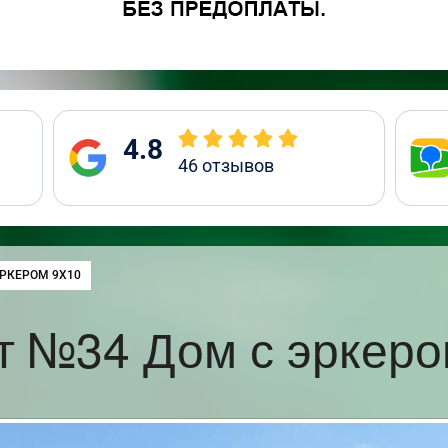
4.8
46
отзывов
:
ЭРКЕРОМ 9Х10
т №34 Дом с эркеро