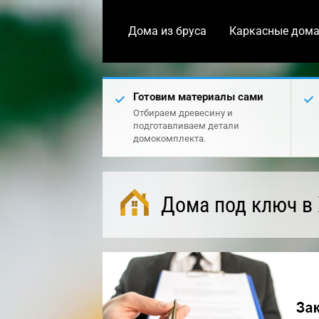
Дома из бруса
Каркасные дом
Готовим материалы сами
Отбираем древесину и
подготавливаем детали
домокомплекта.
Дома под ключ в