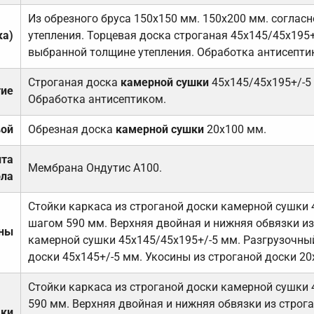
Из обрезного бруса 150х150 мм. 150х200 мм. соглас
ка)
утепления. Торцевая доска строганая 45х145/45х195+
выбранной толщине утепления. Обработка антисепти
Строганая доска
камерной сушки
45х145/45х195+/-5
тие
Обработка антисептиком.
вой
Обрезная доска
камерной сушки
20х100 мм.
ита
Мембрана Ондутис А100.
ола
Стойки каркаса из строганой доски камерной сушки 
шагом 590 мм. Верхняя двойная и нижняя обвязки из
ены
камерной сушки 45х145/45х195+/-5 мм. Разгрузочный
доски 45х145+/-5 мм. Укосины из строганой доски 20
Стойки каркаса из строганой доски камерной сушки 
590 мм. Верхняя двойная и нижняя обвязки из строга
дки