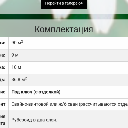
Перейти в галерею
Комплектация
2
ки:
90 м
на:
9 м
на:
10 м
2
дь:
86.8 м
ние
Под ключ (с отделкой)
нт
Свайно-винтовой или ж/б сваи (рассчитываются отде
ция
Рубероид в два слоя.
та