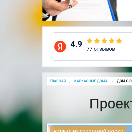
4.9
77
отзывов
ГЛАВНАЯ
КАРКАСНЫЕ ДОМА
CURRENT
ДОМ С 
Проек
КАРКАС ИЗ СТРОГАНОЙ ДОСКИ