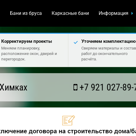
а
Бани из бруса
Каркасные бани
Информация
Корректируем проекты
Уточняем комплектацию
Меняем планировку,
Сверяем материалы и состав
расположение окон, дверей и
работ до окончательного
перегородок.
расчёта.
 Химках
+7 921 027-89-