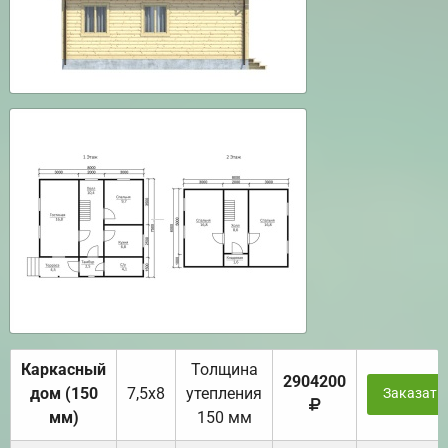
Каркасный
Толщина
2904200
дом (150
7,5х8
утепления
Заказать
мм)
150 мм