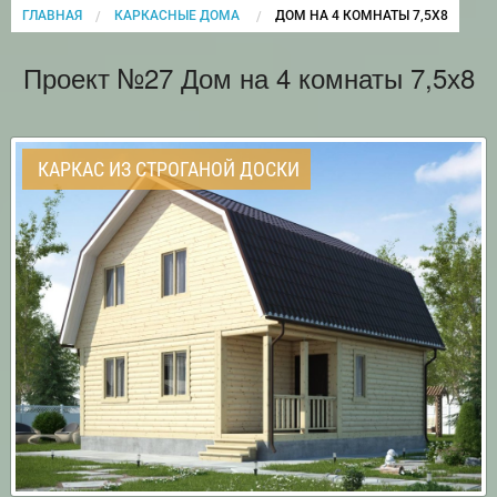
ГЛАВНАЯ
КАРКАСНЫЕ ДОМА
CURRENT:
ДОМ НА 4 КОМНАТЫ 7,5Х8
Проект №27 Дом на 4 комнаты 7,5х8
КАРКАС ИЗ СТРОГАНОЙ ДОСКИ