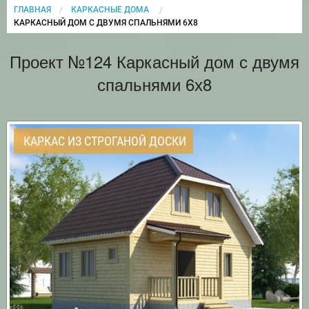
ГЛАВНАЯ
КАРКАСНЫЕ ДОМА
CURRENT:
КАРКАСНЫЙ ДОМ С ДВУМЯ СПАЛЬНЯМИ 6Х8
Проект №124 Каркасный дом с двумя
спальнями 6х8
КАРКАС ИЗ СТРОГАНОЙ ДОСКИ