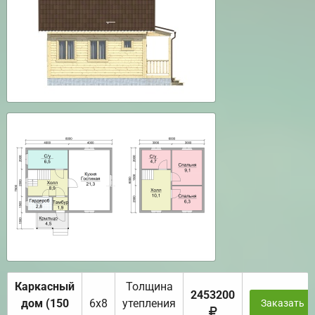
Каркасный
Толщина
2453200
дом (150
6х8
утепления
Заказать