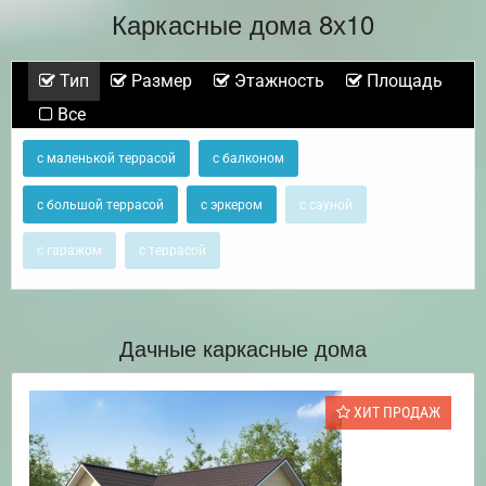
Каркасные дома 8х10
Тип
Размер
Этажность
Площадь
Все
с маленькой террасой
с балконом
с большой террасой
с эркером
с сауной
с гаражом
с террасой
Дачные каркасные дома
ХИТ ПРОДАЖ