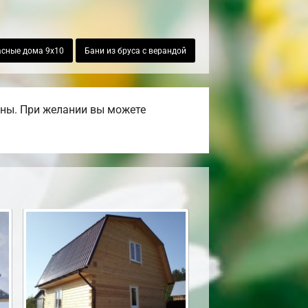
асные дома 9х10
Бани из бруса с верандой
ены. При желании вы можете