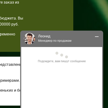
е заказ из
 бюджета. Вы
00000 руб.
пременно
Леонид
Менеджер по продажам
Здравствуйте! Я могу 
проконсультировать Вас по нашим 
акциям и проектам.
редставлены летние и зимние
Только что
примерами.
леньких и бюджетных до огромных