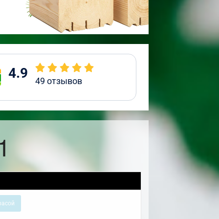
4.9
49
отзывов
1
расой