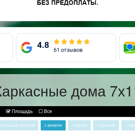
4.8
61
отзывов
Каркасные дома 7х1
Площадь
Все
с большой террасой
с эркером
с сауной
с гаражом
с тер