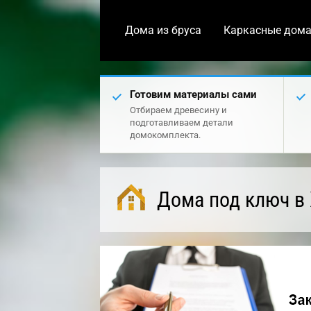
Дома из бруса
Каркасные дом
Готовим материалы сами
Отбираем древесину и
подготавливаем детали
домокомплекта.
Дома под ключ в