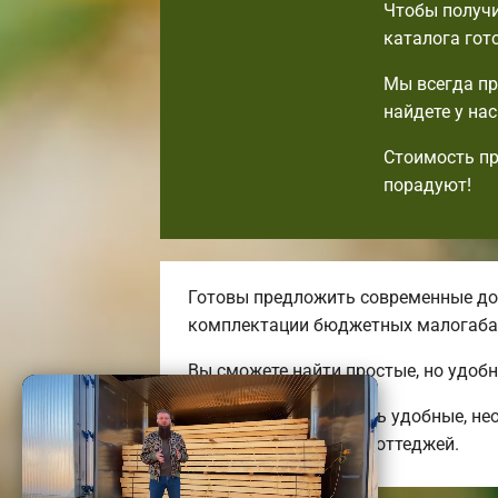
Чтобы получи
каталога гот
Мы всегда пр
найдете у на
Стоимость пр
порадуют!
Готовы предложить современные дос
комплектации бюджетных малогаба
Вы сможете найти простые, но удоб
Мы можем предложить удобные, нео
энергоэффективных коттеджей.