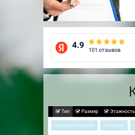
4.9
101
отзывов
Тип
Размер
Этажность
с маленькой террасой
с балконом