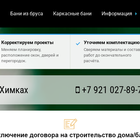
а
Бани из бруса
Каркасные бани
Информация
Корректируем проекты
Уточняем комплектацию
Меняем планировку,
Сверяем материалы и состав
расположение окон, дверей и
работ до окончательного
перегородок.
расчёта.
 Химках
+7 921 027-89-