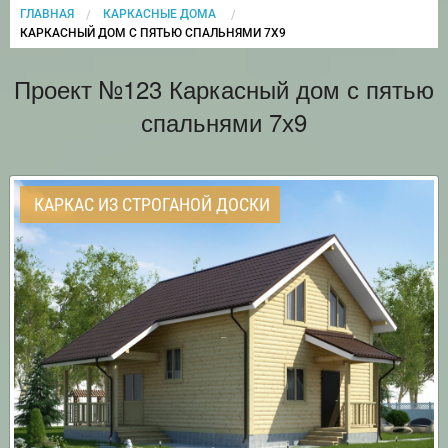
ГЛАВНАЯ
КАРКАСНЫЕ ДОМА
CURRENT:
КАРКАСНЫЙ ДОМ С ПЯТЬЮ СПАЛЬНЯМИ 7Х9
Проект №123 Каркасный дом с пятью
спальнями 7х9
КАРКАС ИЗ СТРОГАНОЙ ДОСКИ