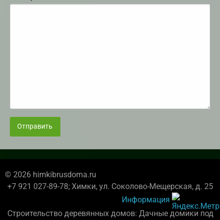
Отправить
© 2026 himkibrusdoma.ru
+7 921 027-89-78; Химки, ул. Соколово-Мещерская, д. 25
Информация
Строительство деревянных домов: Дачные домики под