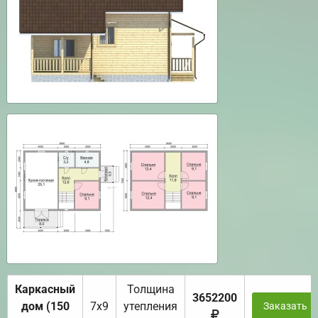
Каркасный
Толщина
3652200
дом (150
7х9
утепления
Заказать