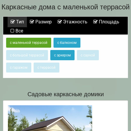
Каркасные дома с маленькой террасой
Тип
Размер
Этажность
Площадь
Все
с маленькой террасой
с балконом
с большой террасой
с эркером
с сауной
с гаражом
с террасой
Садовые каркасные домики