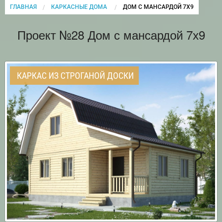
ГЛАВНАЯ
КАРКАСНЫЕ ДОМА
CURRENT:
ДОМ С МАНСАРДОЙ 7Х9
Проект №28 Дом с мансардой 7х9
КАРКАС ИЗ СТРОГАНОЙ ДОСКИ