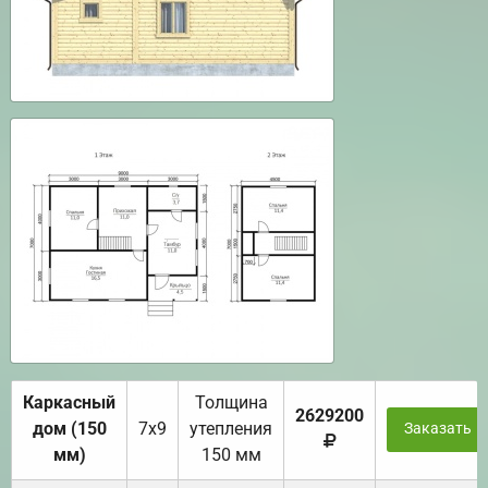
Каркасный
Толщина
2629200
дом (150
7х9
утепления
Заказать
мм)
150 мм