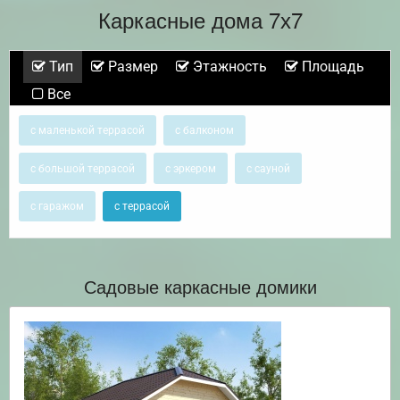
Каркасные дома 7х7
Тип
Размер
Этажность
Площадь
Все
с маленькой террасой
с балконом
с большой террасой
с эркером
с сауной
с гаражом
с террасой
Садовые каркасные домики