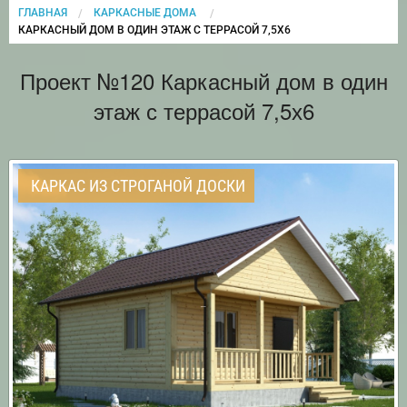
ГЛАВНАЯ
КАРКАСНЫЕ ДОМА
CURRENT:
КАРКАСНЫЙ ДОМ В ОДИН ЭТАЖ С ТЕРРАСОЙ 7,5Х6
Проект №120 Каркасный дом в один
этаж с террасой 7,5х6
КАРКАС ИЗ СТРОГАНОЙ ДОСКИ