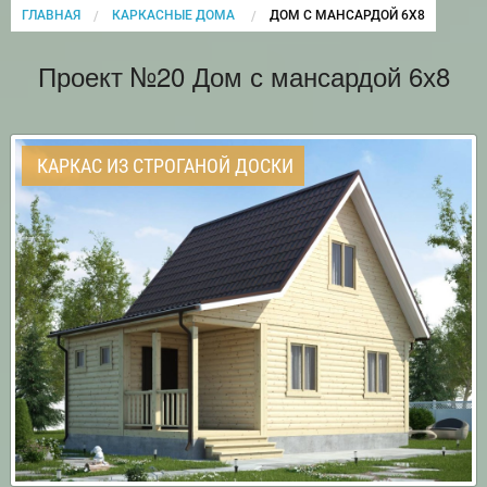
ГЛАВНАЯ
КАРКАСНЫЕ ДОМА
CURRENT:
ДОМ С МАНСАРДОЙ 6Х8
Проект №20 Дом с мансардой 6х8
КАРКАС ИЗ СТРОГАНОЙ ДОСКИ