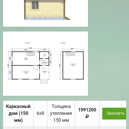
Каркасный
Толщина
1991200
дом (150
6х8
утепления
Заказать
мм)
150 мм