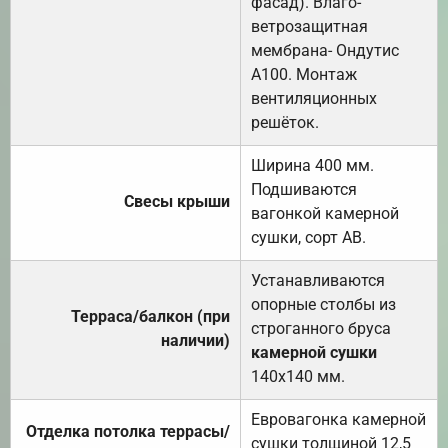
фасад). Влаго-
ветрозащитная
мембрана- Ондутис
А100. Монтаж
вентиляционных
решёток.
Ширина 400 мм.
Подшиваются
Свесы крыши
вагонкой камерной
сушки, сорт АВ.
Устанавливаются
опорные столбы из
Терраса/балкон (при
строганного бруса
наличии)
камерной сушки
140х140 мм.
Евровагонка камерной
Отделка потолка террасы/
сушки толщиной 12,5