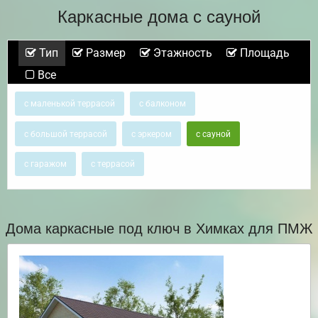
Каркасные дома с сауной
Тип
Размер
Этажность
Площадь
Все
с маленькой террасой
с балконом
с большой террасой
с эркером
с сауной
с гаражом
с террасой
Дома каркасные под ключ в Химках для ПМЖ