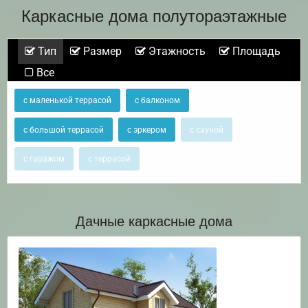
Каркасные дома полутораэтажные
Тип
Размер
Этажность
Площадь
Все
с маленькой террасой
с балконом
с большой террасой
с эркером
с сауной
с гаражом
с террасой
Дачные каркасные дома