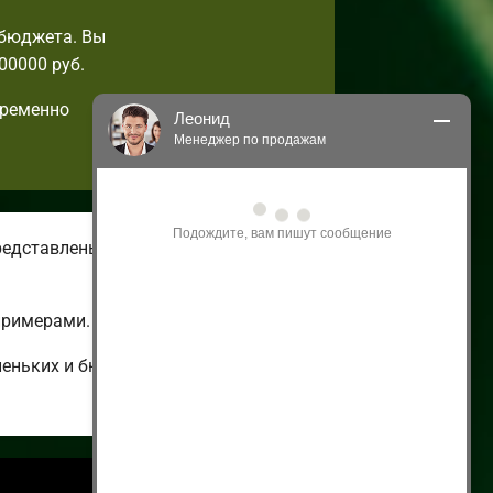
 бюджета. Вы
00000 руб.
пременно
Леонид
Менеджер по продажам
Здравствуйте! Я могу 
проконсультировать Вас по нашим 
акциям и проектам.
редставлены летние и зимние
Только что
примерами.
леньких и бюджетных до огромных