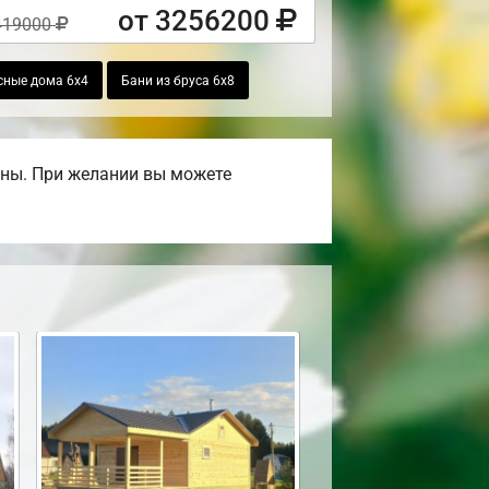
от 3256200
419000
сные дома 6х4
Бани из бруса 6х8
ены. При желании вы можете