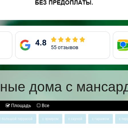
4.8
55
отзывов
ные дома с мансар
Площадь
Все
с большой террасой
с эркером
с сауной
с гаражом
с тер