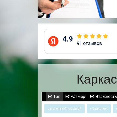
4.9
91
отзывов
Каркас
Тип
Размер
Этажность
с маленькой террасой
с балконом