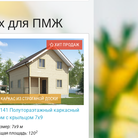
ах для ПМЖ
ХИТ ПРОДАЖ
КАРКАС ИЗ СТРОГАНОЙ ДОСКИ
141 Полутораэтажный каркасный
ом с крыльцом 7х9
змер: 7х9 м
2
щая площадь: 120