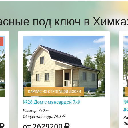
асные под ключ в Химк
Ж
КАРКАС ИЗ СТРОГАНОЙ ДОСКИ
№28 Дом с мансардой 7х9
№
д
Размер: 7х9 м
2
Общая площадь: 79.34
Ра
Об
от 2629200