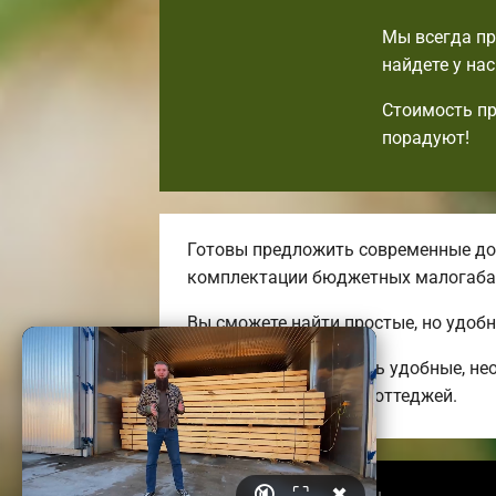
Мы всегда пр
найдете у на
Стоимость пр
порадуют!
Готовы предложить современные дос
комплектации бюджетных малогаба
Вы сможете найти простые, но удоб
Мы можем предложить удобные, нео
энергоэффективных коттеджей.
🔇
⛶
✖
© 2026 himkibrusdoma.ru