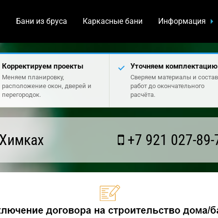
а
Бани из бруса
Каркасные бани
Информация
Корректируем проекты
Уточняем комплектацию
Меняем планировку,
Сверяем материалы и состав
расположение окон, дверей и
работ до окончательного
перегородок.
расчёта.
 Химках
+7 921 027-89-