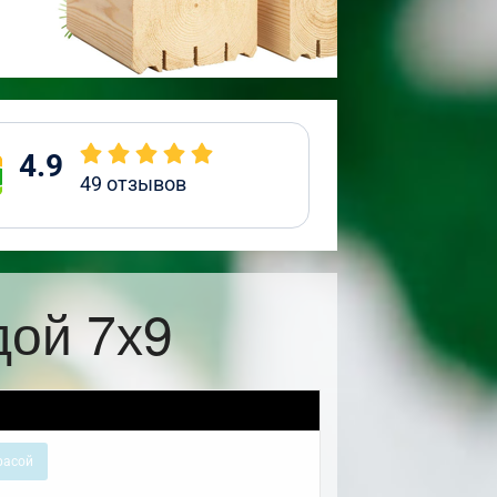
4.9
49
отзывов
дой 7х9
расой