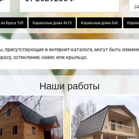
3
из бруса 7х9
Каркасные дома 4х10
Каркасные дома 6х6
Карка
 присутствующие в интернет-каталоге, могут быть измен
ррасу, остекление, навес или крыльцо.
Наши работы