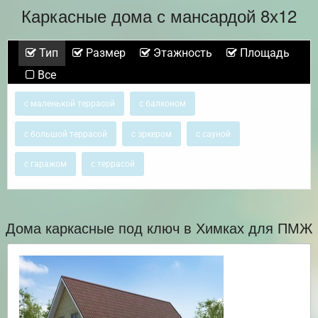
Каркасные дома с мансардой 8х12
Тип
Размер
Этажность
Площадь
Все
с маленькой террасой
с балконом
с большой террасой
с эркером
с сауной
с гаражом
с террасой
Дома каркасные под ключ в Химках для ПМЖ