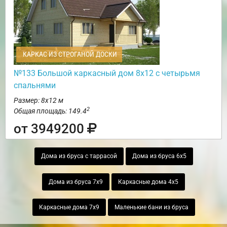
КАРКАС ИЗ СТРОГАНОЙ ДОСКИ
№133 Большой каркасный дом 8х12 с четырьмя
спальнями
Размер: 8х12 м
2
Общая площадь: 149.4
от 3949200
Дома из бруса с таррасой
Дома из бруса 6х5
Дома из бруса 7х9
Каркасные дома 4х5
Каркасные дома 7х9
Маленькие бани из бруса