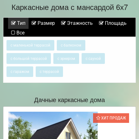
Каркасные дома с мансардой 6х7
Тип
Размер
Этажность
Площадь
Все
с маленькой террасой
с балконом
с большой террасой
с эркером
с сауной
с гаражом
с террасой
Дачные каркасные дома
ХИТ ПРОДАЖ