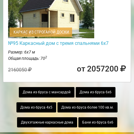
КАРКАС ИЗ СТРОГАНОЙ ДОСКИ
№95 Каркасный дом с тремя спальнями 6х7
Размер: 6х7 м
2
Общая площадь: 70
от 2057200
2160050
Дома из бруса с мансардой
Дома из бруса 6х6
Дома из бруса 4х5
Дома из бруса более 100 кв.м.
Двухэтажные каркасные дома
Бани из бруса 6х6