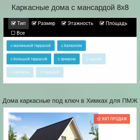
Каркасные дома с мансардой 8х8
Тип
Размер
Этажность
Площадь
Все
с маленькой террасой
с балконом
с большой террасой
с эркером
с сауной
с гаражом
с террасой
Дома каркасные под ключ в Химках для ПМЖ
ХИТ ПРОДАЖ